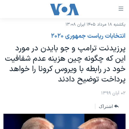
ینکهای
ابل
سترسی
یکشنبه ۱۸ مرداد ۱۴۰۵ ایران ۱۳:۰۸
خانه
هش
انتخابات ریاست جمهوری ۲۰۲۰
نسخه سبک وب‌سایت
ه
پرزیدنت ترامپ و جو بایدن در مورد
حتوای
موضوع ها
این که چگونه چین هزینه عدم شفافیت
صلی
برنامه های تلویزیونی
ایران
هش
خود در رابطه با ویروس کرونا را خواهد
جدول برنامه ها
ه
آمریکا
پرداخت توضیح دادند
فحه
صفحه‌های ویژه
جهان
صلی
فرکانس‌های صدای آمریکا
۰۲ آبان ۱۳۹۹
ورزشی
جام جهانی ۲۰۲۶
هش
پخش رادیویی
ه
گزیده‌ها
عملیات خشم حماسی
اشتراک
ستجو
۲۵۰سالگی آمریکا
ویژه برنامه‌ها
یادگیری زبان انگلیسی
ویدیوها
بایگانی برنامه‌های تلویزیونی