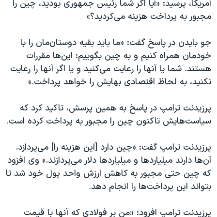
آمریکا، پرسید: «آیا اگر شما رئیس جمهوری بودید، چین را
اسرائیل در جنگ
مجبور به پرداخت هزینه می‌کردید؟»
نرگس محمدی برنده جایزه نوبل صلح
همایش محافظه‌کاران آمریکا «سی‌پک»
جو بایدن در پاسخ گفت: «ما باید بقیه دوستان‌مان را با
خودمان همراه کنیم و به چین بگوییم: این‌ها مقررات
صفحه‌های ویژه
هستند. شما یا آنها را رعایت می‌کنید و یا اگر آنها را رعایت
سفر پرزیدنت ترامپ به چین
نکنید، به لحاظ اقتصادی بهایش را خواهد پرداخت.»
پرزیدنت ترامپ در پاسخ به همین پرسش، تاکید کرد که
سیاست‌هایش تاکنون چین را مجبور به پرداخت کرده است
.
پرزیدنت ترامپ گفت: «چین دارد [این هزینه را] می‌پردازد.
آن‌ها دارند میلیاردها و میلیاردها دلار می‌پردازند.» وی افزود
که چین حتی مجبور به کاهش ارزش واحد پول خود شد تا
بتواند این پرداخت‌ها را انجام دهد
.
پرزیدنت ترامپ افزود: «من بر فولادی که آنها با قیمت