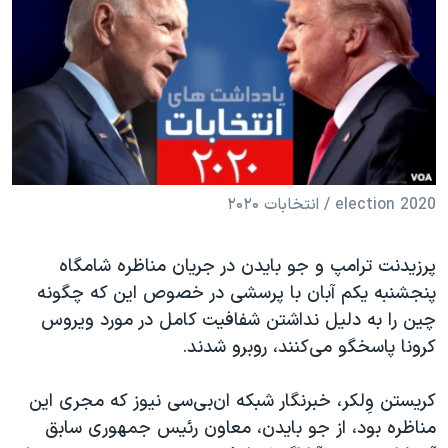
دنبال کنید
مستندها
فرهنگ و زندگی
حقوق شهروندی
انتخابات ریاست جمهوری آمریکا ۲۰۲۴
اقتصادی
حمله جمهوری اسلامی به اسرائیل
رمز مهسا
علم و فناوری
زبانهای مختلف
اسرائیل در جنگ
ورزش زنان در ایران
گالری عکس
اعتراضات زن، زندگی، آزادی
2020 election / انتخابات ۲۰۲۰
آرشیو پخش زنده
مجموعه مستندهای دادخواهی
پرزیدنت ترامپ و جو بایدن در جریان مناظره شامگاه
تریبونال مردمی آبان ۹۸
پنجشنبه یکم آبان با پرسشی در خصوص این که چگونه
دادگاه حمید نوری
چین را به دلیل نداشتن شفافیت کامل در مورد ویروس
کرونا پاسخگو می‌کنند، روبرو شدند
چهل سال گروگان‌گیری
.
قانون شفافیت دارائی کادر رهبری ایران
کریستن وِلکر، خبرنگار شبکه ان‌بی‌سی نیوز که مجری این
اعتراضات مردمی آبان ۹۸
مناظره بود، از جو بایدن، معاون رئیس جمهوری سابق