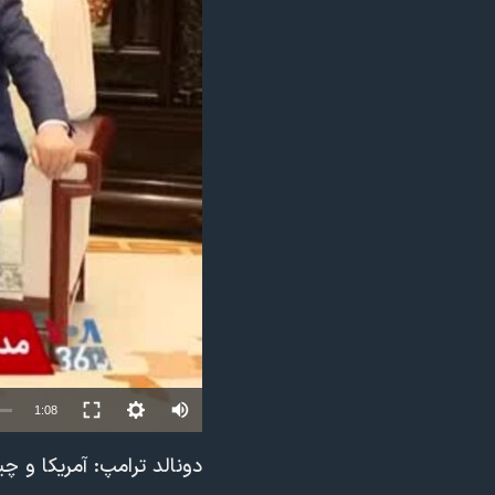
مستندها
فرهنگ و زندگی
حقوق شهروندی
انتخابات ریاست جمهوری آمریکا ۲۰۲۴
اقتصادی
حمله جمهوری اسلامی به اسرائیل
رمز مهسا
علم و فناوری
اسرائیل در جنگ
ورزش زنان در ایران
گالری عکس
اعتراضات زن، زندگی، آزادی
آرشیو پخش زنده
مجموعه مستندهای دادخواهی
تریبونال مردمی آبان ۹۸
دادگاه حمید نوری
چهل سال گروگان‌گیری
قانون شفافیت دارائی کادر رهبری ایران
Auto
1:08
اعتراضات مردمی آبان ۹۸
240p
دونالد ترامپ: آمریکا و 
اسرائیل در جنگ
360p