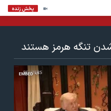
پخش زنده
زشدن تنگه هرمز هستند
EMBED