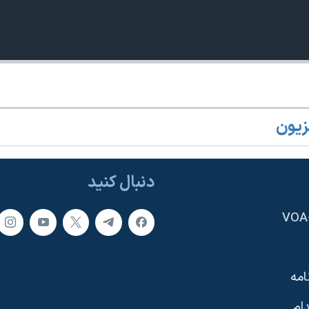
زیون
360p
240p
Auto
1080p
720p
دنبال کنید
امه
ام