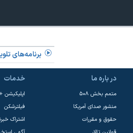
نرگس محمدی برنده جایزه نوبل صلح
480p
همایش محافظه‌کاران آمریکا «سی‌پک»
720p
صفحه‌های ویژه
1080p
سفر پرزیدنت ترامپ به چین
برنامه‌های تلوی
در باره ما
خدمات
متمم بخش ۵۰۸
اپلیکیشن +VOA
منشور صدای آمریکا
فیلترشکن
حقوق و مقررات
اشتراک خبرن
قوانین تالار
آگهی استخد