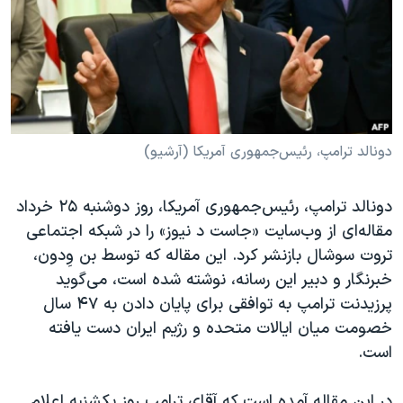
دنبال کنید
مستندها
فرهنگ و زندگی
حقوق شهروندی
انتخابات ریاست جمهوری آمریکا ۲۰۲۴
اقتصادی
حمله جمهوری اسلامی به اسرائیل
رمز مهسا
علم و فناوری
زبانهای مختلف
اسرائیل در جنگ
ورزش زنان در ایران
دونالد ترامپ، رئیس‌جمهوری آمریکا (آرشیو)
گالری عکس
اعتراضات زن، زندگی، آزادی
دونالد ترامپ، رئیس‌جمهوری آمریکا، روز دوشنبه ۲۵ خرداد
آرشیو پخش زنده
مجموعه مستندهای دادخواهی
مقاله‌ای از وب‌سایت «جاست د نیوز» را در شبکه اجتماعی
تریبونال مردمی آبان ۹۸
تروت سوشال بازنشر کرد. این مقاله که توسط بن وِدون،
خبرنگار و دبیر این رسانه، نوشته شده است، می‌گوید
دادگاه حمید نوری
پرزیدنت ترامپ به توافقی برای پایان دادن به ۴۷ سال
چهل سال گروگان‌گیری
خصومت میان ایالات متحده و رژیم ایران دست یافته
قانون شفافیت دارائی کادر رهبری ایران
است.
اعتراضات مردمی آبان ۹۸
در این مقاله آمده است که آقای ترامپ روز یکشنبه اعلام