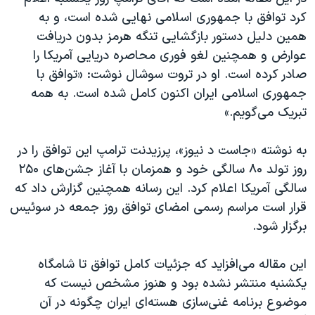
اسرائیل در جنگ
کرد توافق با جمهوری اسلامی نهایی شده است، و به
نرگس محمدی برنده جایزه نوبل صلح
همین دلیل دستور بازگشایی تنگه هرمز بدون دریافت
عوارض و همچنین لغو فوری محاصره دریایی آمریکا را
همایش محافظه‌کاران آمریکا «سی‌پک»
صادر کرده است. او در تروت سوشال نوشت: «توافق با
صفحه‌های ویژه
جمهوری اسلامی ایران اکنون کامل شده است. به همه
سفر پرزیدنت ترامپ به چین
تبریک می‌گویم.»
به نوشته «جاست د نیوز»، پرزیدنت ترامپ این توافق را در
روز تولد ۸۰ سالگی خود و همزمان با آغاز جشن‌های ۲۵۰
سالگی آمریکا اعلام کرد. این رسانه همچنین گزارش داد که
قرار است مراسم رسمی امضای توافق روز جمعه در سوئیس
برگزار شود.
این مقاله می‌افزاید که جزئیات کامل توافق تا شامگاه
یکشنبه منتشر نشده بود و هنوز مشخص نیست که
موضوع برنامه غنی‌سازی هسته‌ای ایران چگونه در آن