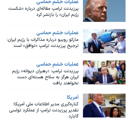
عملیات خشم حماسی
اسرائیل در جنگ
پرزیدنت ترامپ مقاله‌ای درباره «شکست
نرگس محمدی برنده جایزه نوبل صلح
رژیم ایران» را بازنشر کرد
همایش محافظه‌کاران آمریکا «سی‌پک»
عملیات خشم حماسی
صفحه‌های ویژه
مارکو روبیو درباره مذاکرات با رژیم ایران:
سفر پرزیدنت ترامپ به چین
ترجیح پرزیدنت ترامپ «توافق» است
عملیات خشم حماسی
پرزیدنت ترامپ: «رهبران دیوانه» رژیم
ایران هرگز به سلاح هسته‌ای دست
نخواهند یافت
آمريکا
کناره‌‌گیری مدیر اطلاعات ملی آمریکا؛
تقدیر پرزیدنت ترامپ از عملکرد تولسی
گابارد