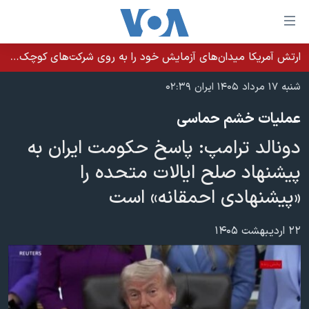
ینکهای
ابل
سترسی
ارتش آمریکا میدان‌های آزمایش خود را به روی شرکت‌های کوچک می‌گشاید تا تسلیحات سریع‌تر به میدان نبرد برسد
خانه
هش
شنبه ۱۷ مرداد ۱۴۰۵ ایران ۰۲:۳۹
نسخه سبک وب‌سایت
ه
عملیات خشم حماسی
حتوای
موضوع ها
صلی
دونالد ترامپ: پاسخ حکومت ایران به
برنامه های تلویزیونی
ایران
هش
پیشنهاد صلح ایالات متحده را
جدول برنامه ها
ه
آمریکا
«پیشنهادی احمقانه» است
فحه
صفحه‌های ویژه
جهان
صلی
فرکانس‌های صدای آمریکا
ورزشی
جام جهانی ۲۰۲۶
۲۲ اردیبهشت ۱۴۰۵
هش
پخش رادیویی
ه
گزیده‌ها
عملیات خشم حماسی
ستجو
۲۵۰سالگی آمریکا
ویژه برنامه‌ها
یادگیری زبان انگلیسی
ویدیوها
بایگانی برنامه‌های تلویزیونی