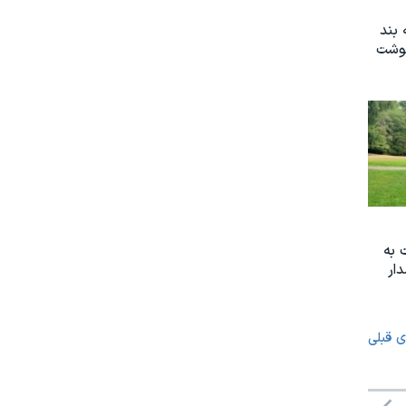
 بند
نوشت
 به
ار
ی قبلی