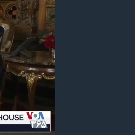
مستندها
فرهنگ و زندگی
حقوق شهروندی
انتخابات ریاست جمهوری آمریکا ۲۰۲۴
اقتصادی
حمله جمهوری اسلامی به اسرائیل
رمز مهسا
علم و فناوری
اسرائیل در جنگ
ورزش زنان در ایران
گالری عکس
اعتراضات زن، زندگی، آزادی
آرشیو پخش زنده
مجموعه مستندهای دادخواهی
تریبونال مردمی آبان ۹۸
دادگاه حمید نوری
چهل سال گروگان‌گیری
قانون شفافیت دارائی کادر رهبری ایران
اعتراضات مردمی آبان ۹۸
اسرائیل در جنگ