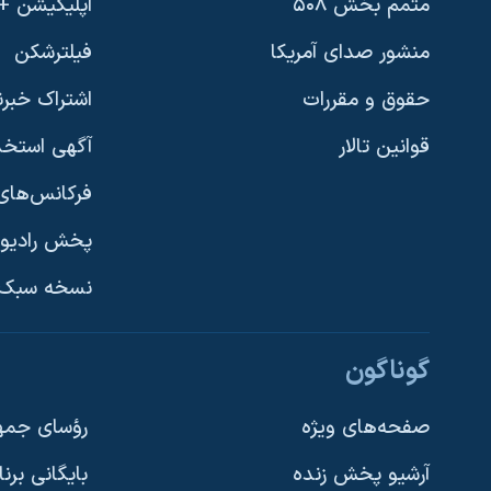
متمم بخش ۵۰۸
اپلیکیشن +VOA
منشور صدای آمریکا
فیلترشکن
حقوق و مقررات
اشتراک خبرن
قوانین تالار
آگهی استخد
فرکانس‌های 
پخش رادیو
یادگیری زبان انگلیسی
نسخه سبک 
دنبال کنید
گوناگون
صفحه‌های ویژه
رؤسای جمهو
آرشیو پخش زنده
بایگانی برن
زبانهای مختلف