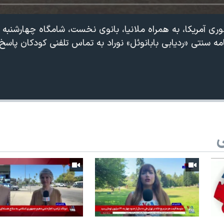
 سنتی «ردیابی بابانوئل» نوراد به تماس تلفنی کودکان پاسخ 
ی
360p
240p
Auto
1080p
720p