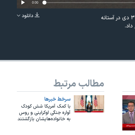
0:00
دانلود
دونالد ترامپ، رئیس جمهوری آمریکا، به همراه ملانیا، بانوی نخست، شامگاه چهارشنبه ۳ دی در آستانه
EMBED
داد.
مطالب مرتبط
480p
سرخط خبرها
با کمک آمریکا شش کودک
آواره جنگی اوکراینی و روس
به خانواده‌هایشان بازگشتند