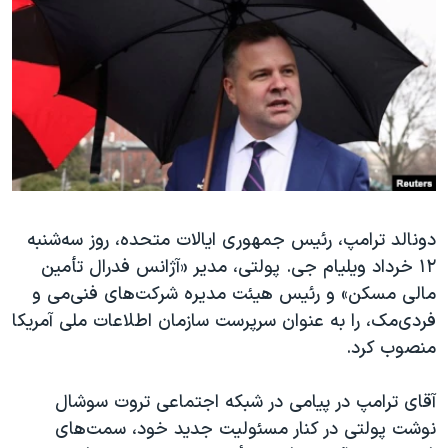
دنبال کنید
مستندها
فرهنگ و زندگی
حقوق شهروندی
انتخابات ریاست جمهوری آمریکا ۲۰۲۴
اقتصادی
حمله جمهوری اسلامی به اسرائیل
رمز مهسا
علم و فناوری
زبانهای مختلف
اسرائیل در جنگ
ورزش زنان در ایران
گالری عکس
اعتراضات زن، زندگی، آزادی
آرشیو پخش زنده
مجموعه مستندهای دادخواهی
دونالد ترامپ، رئیس جمهوری ایالات متحده، روز سه‌شنبه
۱۲ خرداد ویلیام جی. پولتی، مدیر «آژانس فدرال تأمین
تریبونال مردمی آبان ۹۸
مالی مسکن» و رئیس هیئت مدیره شرکت‌های فنی‌می و
دادگاه حمید نوری
فردی‌مک، را به عنوان سرپرست سازمان اطلاعات ملی آمریکا
چهل سال گروگان‌گیری
منصوب کرد.
قانون شفافیت دارائی کادر رهبری ایران
آقای ترامپ در پیامی در شبکه اجتماعی تروت سوشال
اعتراضات مردمی آبان ۹۸
نوشت پولتی در کنار مسئولیت جدید خود، سمت‌های