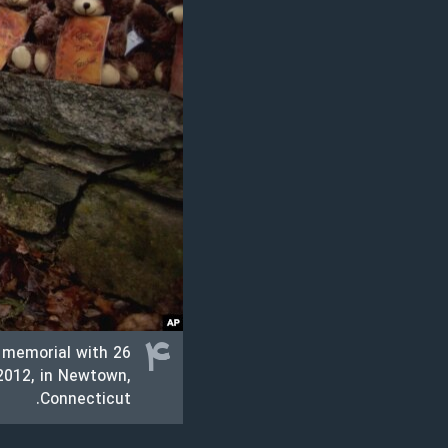
۴
lk memorial with 26
2012, in Newtown,
Connecticut.