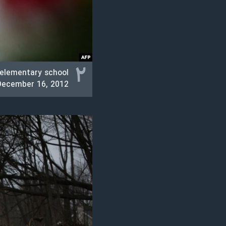
۲
a elementary school
December 16, 2012.