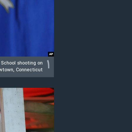
نرگس محمدی برنده جایزه نوبل صلح
همایش محافظه‌کاران آمریکا «سی‌پک»
صفحه‌های ویژه
سفر پرزیدنت ترامپ به چین
۱
 School shooting on
wtown, Connecticut.