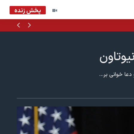
پخش زنده
قبلی
بعدی
نيوتاون
نيوتاون (کانتيکات) شهروندان اين شهر کوچک روز يکشنبه ۲۶ آذرماه مراسم اهدای گل و دعا خوانی برای قربانيان حادثه کشتار در مدرسه برگزار کردند. مقامات پليس از جزئيات بيشتری از حادثه پرده برداشتند. آنها گفتند که آدام لانزا، جوان بيست ساله، ابتدا مادرش نانسی را با شليک چهار گلوله به سر کشت و سپس به مدرسه ابتدايی ساندی هوک رفت و بيست کودک ۶ و ۷ ساله و شش بزرگسال را به قتل رسانيد. مقامات می گويند او در کودکی خود از شاگردان آن مدرسه بود.