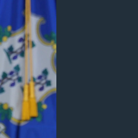
مستندها
فرهنگ و زندگی
حقوق شهروندی
انتخابات ریاست جمهوری آمریکا ۲۰۲۴
اقتصادی
حمله جمهوری اسلامی به اسرائیل
رمز مهسا
علم و فناوری
اسرائیل در جنگ
ورزش زنان در ایران
گالری عکس
اعتراضات زن، زندگی، آزادی
آرشیو پخش زنده
مجموعه مستندهای دادخواهی
تریبونال مردمی آبان ۹۸
دادگاه حمید نوری
چهل سال گروگان‌گیری
قانون شفافیت دارائی کادر رهبری ایران
اعتراضات مردمی آبان ۹۸
اسرائیل در جنگ