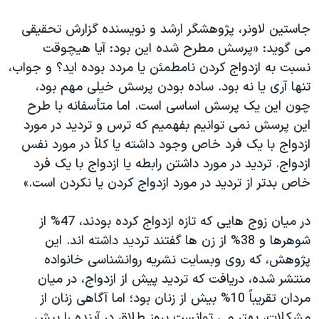
اسرائیل در جنگ
جاستین لاونر، پژوهشگر ارشد و نویسنده گزارش تحقیقی
نرگس محمدی برنده جایزه نوبل صلح
می گوید: «پرسش مطرح شده این بود: آیا هیچوقت
همایش محافظه‌کاران آمریکا «سی‌پک»
نسبت به ازدواج کردن نامطمئن یا مردد بوده اید؟ و جواب،
صفحه‌های ویژه
تنها آری یا نه بود. ساده بودن پرسش خیلی مهم بود،
چون این یک پرسش اساسی است. اما متأسفانه با طرح
سفر پرزیدنت ترامپ به چین
این پرسش نمی توانیم بفهمیم که ترس و تردید در مورد
ازدواج با یک فرد خاص وجود داشته یا کلاً در مورد نفس
ازدواج. تردید در مورد داشتن رابطه یا ازدواج با یک فرد
خاص بدتر از تردید در مورد ازدواج کردن یا نکردن است.»
در میان زوج هایی که تازه ازدواج کرده بودند، 47% از
شوهرها و 38% از زن ها گفتند تردید داشته اند. این
پژوهش، که روی وبسایت نشریه روانشناسی خانواده
منتشر شده، دریافت که تردید پیش از ازدواج، در میان
مردان تقریباً 10% بیش از زنان بود؛ اما آگاهی زنان از
مشکلات، بهتر می توانست بروز طلاق در آینده را پیش