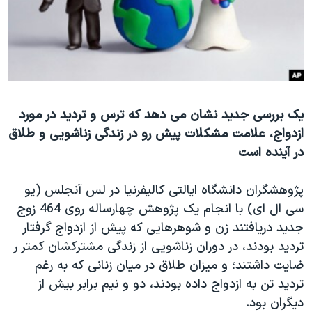
دنبال کنید
مستندها
فرهنگ و زندگی
حقوق شهروندی
انتخابات ریاست جمهوری آمریکا ۲۰۲۴
اقتصادی
حمله جمهوری اسلامی به اسرائیل
رمز مهسا
علم و فناوری
زبانهای مختلف
یک بررسی جدید نشان می دهد که ترس و تردید در مورد
اسرائیل در جنگ
ورزش زنان در ایران
ازدواج، علامت مشکلات پیش رو در زندگی زناشویی و طلاق
گالری عکس
اعتراضات زن، زندگی، آزادی
در آینده است
آرشیو پخش زنده
مجموعه مستندهای دادخواهی
پژوهشگران دانشگاه ایالتی کالیفرنیا در لس آنجلس (یو
تریبونال مردمی آبان ۹۸
سی ال ای) با انجام یک پژوهش چهارساله روی 464 زوج
دادگاه حمید نوری
جدید دریافتند زن و شوهرهایی که پیش از ازدواج گرفتار
چهل سال گروگان‌گیری
تردید بودند، در دوران زناشویی از زندگی مشترکشان کمتر ر
ضایت داشتند؛ و میزان طلاق در میان زنانی که به رغم
قانون شفافیت دارائی کادر رهبری ایران
تردید تن به ازدواج داده بودند، دو و نیم برابر بیش از
اعتراضات مردمی آبان ۹۸
دیگران بود.