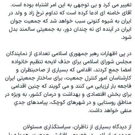
اسرائیل در جنگ
تغییر می کرد و بی توجهی به این امر اشتباه بوده است.
آقای خامنه ای ادعا کرده است که تداوم نرخ زاد و ولد در
نرگس محمدی برنده جایزه نوبل صلح
ایران به شیوه کنونی سبب خواهد شد که جمعیت جوان
همایش محافظه‌کاران آمریکا «سی‌پک»
ایران در آینده ای نه چندان دور، به جمعیتی سالمند بدل
صفحه‌های ویژه
شود.
سفر پرزیدنت ترامپ به چین
در پی اظهارات رهبر جمهوری اسلامی تعدادی از نمایندگان
مجلس شورای اسلامی برای حذف لایحه تنظیم خانواده
امضا جمع کردند، اقدامی که بسیاری از صاحبنظران و
کارشناسان امور کنترل جمعیت، برای ساختار جمعیتی ایران
فاجعه بار ارزیابی می کنند و می گویند که چنین اقدامی
برای بخش اقتصادی و بهداشت و درمان کشور، به ویژه در
مناطق روستایی و در شهرهای کوچک، پیامدهای جدی‌ِ‌
منفی خواهد داشت.
از دیدگاه بسیاری از ناظران، سیاستگذاری مسئولان