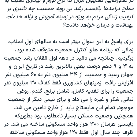
در کشورهایی همچون ایران که نرخ تورم و بیکاری نسبت به
سطح درآمدها بالاست٬ رشد بی رویه جمعیت چه تاثیری بر
کیفیت زندگی مردم به ویژه در زمینه آموزش و ارائه خدمات
بهداشت و درمان خواهد داشت؟
برای پاسخ به این سوال بهتر است به سالهای اول انقلاب،
زمانی که برنامه های کنترل جمعیت متوقف شده بود،
برگردیم. چنانچه می دانید در دهه اول انقلاب رشد جمعیت
به ۳ و ۹ دهم درصد، یعنی بالاترین رشد در تاریخ ایران و
جهان رسید و جمعیت از ۳۴ میلیون نفر به ۶۰ میلیون نفر
افزایش یافت. زمینهای کشاورزی فقط کفاف ۳۰ میلیون نفر
جمعیت را برای تغذیه کامل، شامل برنج٬ گندم٬ روغن
نباتی٬ شکر و غیره را می داد و برای نیمی دیگر از جمعیت
موجود٬ تمام این مایحتاج باید از خارج تامین می شد.
همچنین وضعیت مسکن بسیار نامطلوب بود بطوریکه
بایستی هرسال ۳۰۰ هزار واحد مسکونی ساخته می شد. در
ظرف چند سال اول فقط ۱۲۰ هزار واحد مسکونی ساخته