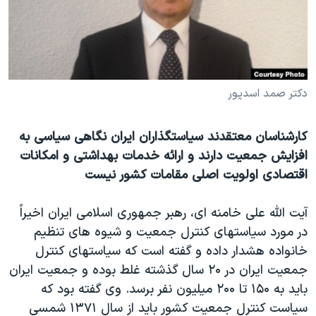
دنبال کنید
مستندها
فرهنگ و زندگی
حقوق شهروندی
انتخابات ریاست جمهوری آمریکا ۲۰۲۴
اقتصادی
حمله جمهوری اسلامی به اسرائیل
رمز مهسا
علم و فناوری
دکتر صمد اسدپور
زبانهای مختلف
اسرائیل در جنگ
ورزش زنان در ایران
کارشناسان معتقدند سیاستگذاران ایران نگاهی سیاسی به
گالری عکس
اعتراضات زن، زندگی، آزادی
افزایش جمعیت دارند و ارائه خدمات بهداشتی و امکانات
آرشیو پخش زنده
مجموعه مستندهای دادخواهی
اقتصادی اولویت اصلی مقامات کشور نیست
تریبونال مردمی آبان ۹۸
آیت الله علی خامنه ای، رهبر جمهوری اسلامی ایران اخیراً
دادگاه حمید نوری
در مورد سیاستهای کنترل جمعیت و شیوه های تنظیم
چهل سال گروگان‌گیری
خانواده هشدار داده و گفته است که سیاستهای کنترل
جمعیت ایران در ۲۰ سال گذشته غلط بوده و جمعیت ایران
قانون شفافیت دارائی کادر رهبری ایران
باید به ۱۵۰ تا ۲۰۰ میلیون نفر برسد. وی گفته بود که
اعتراضات مردمی آبان ۹۸
سیاست کنترل جمعیت کشور باید از سال ١٣٧١ شمسی