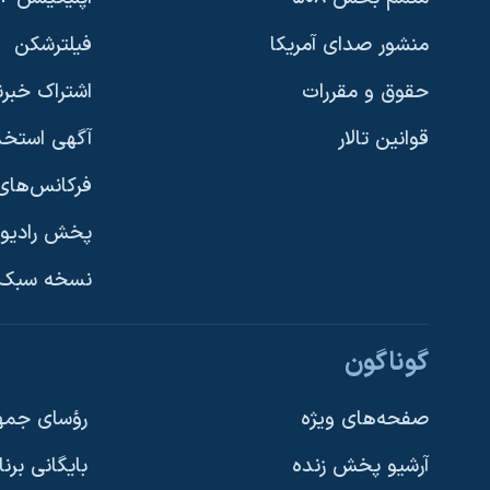
منشور صدای آمریکا
فیلترشکن
حقوق و مقررات
اشتراک خبرن
قوانین تالار
آگهی استخد
فرکانس‌های 
پخش رادیو
یادگیری زبان انگلیسی
نسخه سبک 
دنبال کنید
گوناگون
صفحه‌های ویژه
رؤسای جمهو
آرشیو پخش زنده
بایگانی برن
زبانهای مختلف