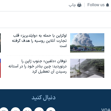
Follow us
چاپ
اوکراین با حمله به «وایلدبریز» قلب
تجارت آنلاین روسیه را هدف گرفته
است
توفان «دلفین» جنوب ژاپن را
درنوردید؛ چین بنادر خود را در آستانه
رسیدن آن تعطیل کرد
دنبال کنید