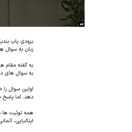
نرگس محمدی برنده جایزه نوبل صلح
همایش محافظه‌کاران آمریکا «سی‌پک»
صفحه‌های ویژه
سفر پرزیدنت ترامپ به چین
زبان به سوال ه
به سوال های د
اولين سوال را 
دهد. اما پاسخ ب
همه توئيت ها بط
ايتاليايی، آلما