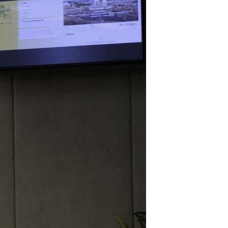
مستندها
فرهنگ و زندگی
حقوق شهروندی
انتخابات ریاست جمهوری آمریکا ۲۰۲۴
اقتصادی
حمله جمهوری اسلامی به اسرائیل
رمز مهسا
علم و فناوری
اسرائیل در جنگ
ورزش زنان در ایران
گالری عکس
اعتراضات زن، زندگی، آزادی
آرشیو پخش زنده
مجموعه مستندهای دادخواهی
تریبونال مردمی آبان ۹۸
دادگاه حمید نوری
چهل سال گروگان‌گیری
قانون شفافیت دارائی کادر رهبری ایران
اعتراضات مردمی آبان ۹۸
اسرائیل در جنگ