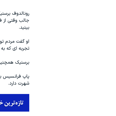
رونالدوف برسنی
جالب وقتی از ف
بینید.
او گفت مردم توا
تجربه ای که به 
برسنیک همچنین 
پاپ فرانسیس به
شهرت دارد.