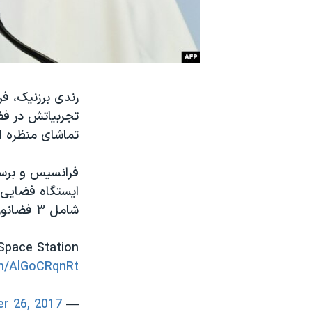
نرگس محمدی برنده جایزه نوبل صلح
همایش محافظه‌کاران آمریکا «سی‌پک»
صفحه‌های ویژه
سفر پرزیدنت ترامپ به چین
رندی برزنیک، فر
تجربیاتش در فض
تماشای منظره ا
فرانسیس و برسنی
ایستگاه فضایی 
شامل ۳ فضانورد آمریکایی، ۲ فضانورد روسی و یک ایتالیایی می شود.
Space Station
om/AlGoCRqnRt
r 26, 2017
— SPACE.com (@SPACEdotcom)