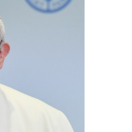
مستندها
فرهنگ و زندگی
حقوق شهروندی
انتخابات ریاست جمهوری آمریکا ۲۰۲۴
اقتصادی
حمله جمهوری اسلامی به اسرائیل
رمز مهسا
علم و فناوری
اسرائیل در جنگ
ورزش زنان در ایران
گالری عکس
اعتراضات زن، زندگی، آزادی
آرشیو پخش زنده
مجموعه مستندهای دادخواهی
تریبونال مردمی آبان ۹۸
دادگاه حمید نوری
چهل سال گروگان‌گیری
قانون شفافیت دارائی کادر رهبری ایران
اعتراضات مردمی آبان ۹۸
اسرائیل در جنگ