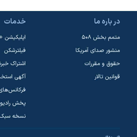
در باره ما
خدمات
متمم بخش ۵۰۸
اپلیکیشن +VOA
منشور صدای آمریکا
فیلترشکن
حقوق و مقررات
اشتراک خبرن
قوانین تالار
آگهی استخد
فرکانس‌های 
پخش رادیو
یادگیری زبان انگلیسی
نسخه سبک 
دنبال کنید