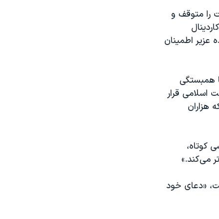
ت را متوقف و
اردینال
ه عزير اطمينان
تا همبستگی
 اسلامی قرار
ه هزاران
ی کوتاه،
ر می‌کند.»
ست، «دعای خود