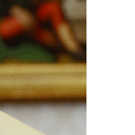
مستندها
فرهنگ و زندگی
حقوق شهروندی
انتخابات ریاست جمهوری آمریکا ۲۰۲۴
اقتصادی
حمله جمهوری اسلامی به اسرائیل
رمز مهسا
علم و فناوری
اسرائیل در جنگ
ورزش زنان در ایران
گالری عکس
اعتراضات زن، زندگی، آزادی
آرشیو پخش زنده
مجموعه مستندهای دادخواهی
تریبونال مردمی آبان ۹۸
دادگاه حمید نوری
چهل سال گروگان‌گیری
قانون شفافیت دارائی کادر رهبری ایران
اعتراضات مردمی آبان ۹۸
اسرائیل در جنگ