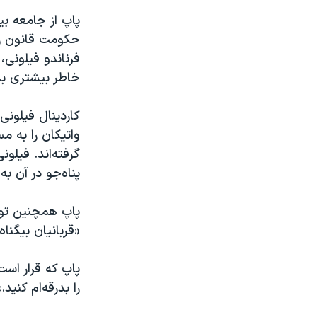
پاپ از جامعه بی
حکومت قانون را 
فرناندو فيلونی،
خاطر بيشتری بد
کاردينال فيلونی
واتيکان را به 
گرفته‌اند. فيلو
پناه‌جو در آن ب
پاپ همچنین توج
«قربانیان بیگناه
پاپ که قرار اس
را بدرقه‌ام کنيد.»