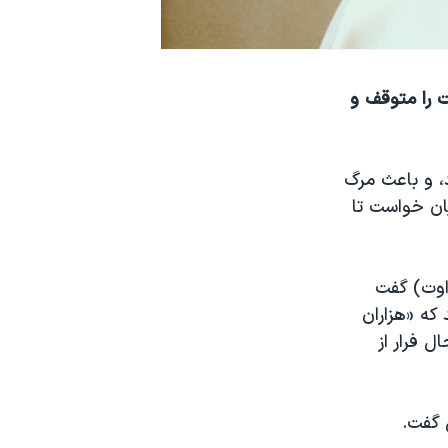
ت را متوقف و
، و باعث مرگ
يان خواست تا
توليکهای جهان، در پيام شديداللحن خود روز يکشنبه، ۱۹ مردادماه (۱۰ اوت) گفت
 که «هزاران
ل فرار از
 گفت.