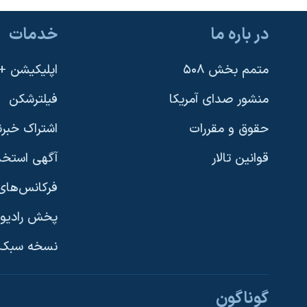
در باره ما
خدمات
متمم بخش ۵۰۸
اپلیکیشن +VOA
منشور صدای آمریکا
فیلترشکن
حقوق و مقررات
اشتراک خبرن
قوانین تالار
آگهی استخد
فرکانس‌های 
پخش رادیو
یادگیری زبان انگلیسی
نسخه سبک 
دنبال کنید
گوناگون