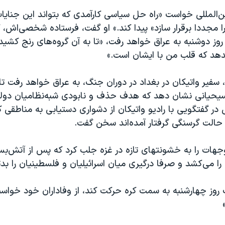
ن‌المللی خواست «راه حل سیاسی کارآمدی که بتواند این جنایا
مجددا برقرار سازد» پيدا کند.» او گفت، فرستاده شخصی‌اش، ک
 روز دوشنبه به عراق خواهد رفت، «تا به آن گروه‌های رنج کشيد
هد که قلب من با ايشان است.»
، سفير واتيکان در بغداد در دوران جنگ، به عراق خواهد رفت 
مسيحيانی نشان دهد که هدف حذف و نابودی شبه‌نظاميان دولت
نی در گفتگويی با راديو واتيکان از دشواری دستيابی به مناطقی ک
ه حالت گرسنگی گرفتار آمده‌اند سخن گفت.
هات را به خشونتهای تازه در غزه جلب کرد که پس از آتش‌بس
 را می‌کشد و صرفا درگیری میان اسرائیليان و فلسطینيان را بدت
ت روز چهارشنبه به سمت کره حرکت کند، از وفاداران خود خوا