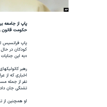
نرگس محمدی برنده جایزه نوبل صلح
همایش محافظه‌کاران آمریکا «سی‌پک»
پاپ از جامعه بی
صفحه‌های ویژه
حکومت قانون را 
سفر پرزیدنت ترامپ به چین
پاپ فرانسیس از
کودکان در حال ف
«به اين جنايات 
اخباری که از عرا
نفر از جمله مسي
تشنگی جان داده‌
او همچنین از ت