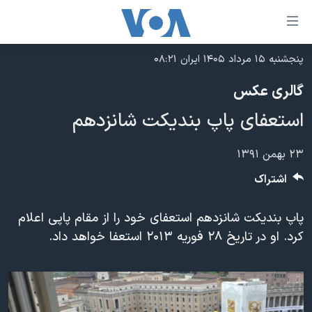
ینکهای
ابل
سترسی
پنجشنبه ۱۵ مرداد ۱۴۰۵ ایران ۰۸:۲۱
خانه
هش
گالری عکس
نسخه سبک وب‌سایت
ه
استعفای پاپ بندیکت شانزدهم
حتوای
موضوع ها
صلی
برنامه های تلویزیونی
ایران
۲۳ بهمن ۱۳۹۱
هش
جدول برنامه ها
ه
آمریکا
اشتراک
فحه
صفحه‌های ویژه
جهان
صلی
پاپ بندیکت شانزدهم استعفای خود را از مقام پاپی اعلام
فرکانس‌های صدای آمریکا
ورزشی
جام جهانی ۲۰۲۶
هش
کرد. او در تاریخ ۲۸ فوریه ۲۰۱۳ استعفا خواهد داد.
پخش رادیویی
ه
گزیده‌ها
عملیات خشم حماسی
ستجو
۲۵۰سالگی آمریکا
ویژه برنامه‌ها
یادگیری زبان انگلیسی
ویدیوها
بایگانی برنامه‌های تلویزیونی