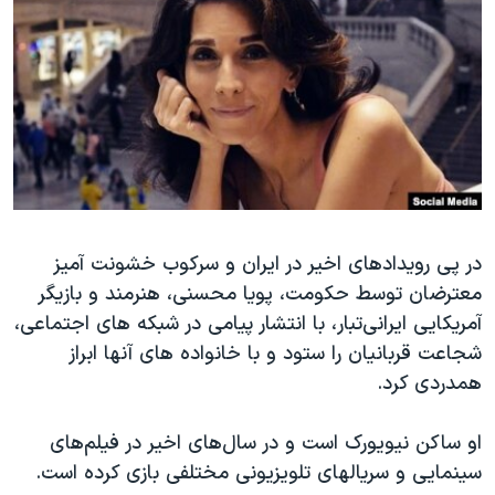
دنبال کنید
مستندها
فرهنگ و زندگی
حقوق شهروندی
انتخابات ریاست جمهوری آمریکا ۲۰۲۴
اقتصادی
حمله جمهوری اسلامی به اسرائیل
رمز مهسا
علم و فناوری
زبانهای مختلف
اسرائیل در جنگ
ورزش زنان در ایران
گالری عکس
اعتراضات زن، زندگی، آزادی
در پی رویدادهای اخیر در ایران و سرکوب خشونت آمیز
آرشیو پخش زنده
مجموعه مستندهای دادخواهی
معترضان توسط حکومت، پویا محسنی، هنرمند و بازیگر
تریبونال مردمی آبان ۹۸
آمریکایی ایرانی‌تبار، با انتشار پیامی در شبکه های اجتماعی،
دادگاه حمید نوری
شجاعت قربانیان را ستود و با خانواده های آنها ابراز
همدردی کرد.
چهل سال گروگان‌گیری
قانون شفافیت دارائی کادر رهبری ایران
او ساکن نیویورک است و در سال‌های اخیر در فیلم‌های
اعتراضات مردمی آبان ۹۸
سینمایی و سریالهای تلویزیونی مختلفی بازی کرده است.