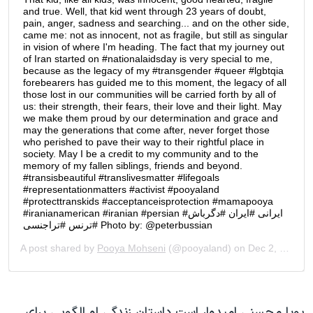
پویا محسنی امیدوار است داستان زندگی او الگویی برای