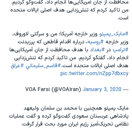
محافظت از جان آمریکایی‌ها انجام داد، گفت‌وگو کردیم.
اسرائیل در جنگ
من تاکید کردم که تنش‌زدایی هدف اصلی ایالات متحده
نرگس محمدی برنده جایزه نوبل صلح
است.
همایش محافظه‌کاران آمریکا «سی‌پک»
#مایک_پمپئو
وزیر خارجه آمريكا: من و سرگئی لاوروف،
صفحه‌های ویژه
وزیر خارجه
#روسیه
، درباره اقدام قاطعی که پرزیدنت
سفر پرزیدنت ترامپ به چین
#ترامپ
در
#بغداد
با هدف محافظت از جان آمریکایی‌ها
انجام داد، گفتگو کردیم. من تاکید کردم که تنش‌زدایی
هدف اصلی ایالات متحده است.
#قاسم_سليماني
#عراق
pic.twitter.com/nZpp7dbxcy
January 3, 2020
— VOA Farsi (@VOAIran)
مایک پمپئو همچنین با محمد بن سلمان ولیعهد
پادشاهی عربستان سعودی گفت‌وگو کرده و گفت عملیات
نظامی تحریک‌آمیز رژیم ایران مورد بحث قرار گرفت.