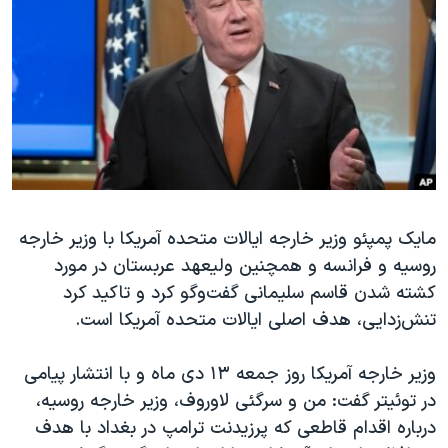
دنبال کنید
مستندها
فرهنگ و زندگی
حقوق شهروندی
انتخابات ریاست جمهوری آمریکا ۲۰۲۴
اقتصادی
حمله جمهوری اسلامی به اسرائیل
رمز مهسا
علم و فناوری
زبانهای مختلف
اسرائیل در جنگ
ورزش زنان در ایران
گالری عکس
اعتراضات زن، زندگی، آزادی
مایک پمپئو وزیر خارجه ایالات متحده آمریکا با وزیر خارجه
آرشیو پخش زنده
مجموعه مستندهای دادخواهی
روسیه و فرانسه و همچنین ولیعهد عربستان در مورد
تریبونال مردمی آبان ۹۸
کشته شدن قاسم سلیمانی گفت‌وگو کرد و تاکید کرد
دادگاه حمید نوری
تنش‌زدایی، هدف اصلی ایالات متحده آمریکا است.
چهل سال گروگان‌گیری
وزیر خارجه آمریکا روز جمعه ۱۳ دی ماه و با انتشار پیامی
قانون شفافیت دارائی کادر رهبری ایران
در توئیتر گفت: من و سرگئی لاوروف، وزیر خارجه روسیه،
اعتراضات مردمی آبان ۹۸
درباره اقدام قاطعی که پرزیدنت ترامپ در بغداد با هدف