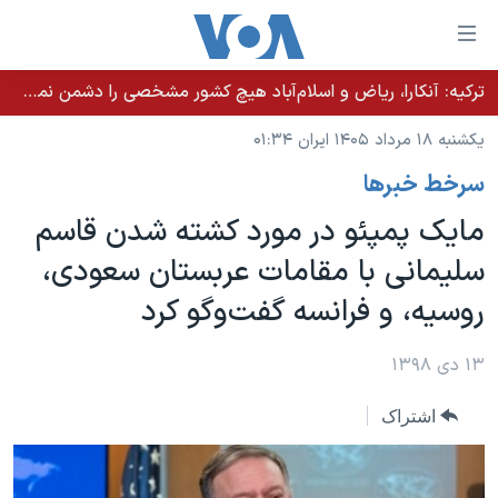
ینکهای
ابل
سترسی
ترکیه: آنکارا، ریاض و اسلام‌آباد هیچ کشور مشخصی را دشمن نمی‌دانند مگر اینکه آن کشور اقدام خصمانه‌ای انجام دهد
خانه
هش
یکشنبه ۱۸ مرداد ۱۴۰۵ ایران ۰۱:۳۴
نسخه سبک وب‌سایت
ه
سرخط خبرها
حتوای
موضوع ها
صلی
مایک پمپئو در مورد کشته شدن قاسم
برنامه های تلویزیونی
ایران
هش
سلیمانی با مقامات عربستان سعودی،
جدول برنامه ها
ه
آمریکا
روسیه، و فرانسه گفت‌وگو کرد
فحه
صفحه‌های ویژه
جهان
صلی
فرکانس‌های صدای آمریکا
ورزشی
جام جهانی ۲۰۲۶
۱۳ دی ۱۳۹۸
هش
پخش رادیویی
ه
گزیده‌ها
عملیات خشم حماسی
اشتراک
ستجو
۲۵۰سالگی آمریکا
ویژه برنامه‌ها
یادگیری زبان انگلیسی
ویدیوها
بایگانی برنامه‌های تلویزیونی