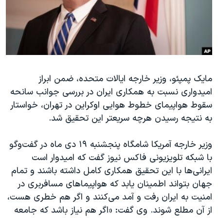
دنبال کنید
مستندها
فرهنگ و زندگی
حقوق شهروندی
انتخابات ریاست جمهوری آمریکا ۲۰۲۴
اقتصادی
حمله جمهوری اسلامی به اسرائیل
رمز مهسا
علم و فناوری
زبانهای مختلف
مایک پمپئو، وزیر خارجه ایالات متحده، ضمن ابراز
اسرائیل در جنگ
ورزش زنان در ایران
امیدواری نسبت به همکاری ایران در بررسی جوانب سانحه
گالری عکس
اعتراضات زن، زندگی، آزادی
سقوط هواپیمای خطوط هوایی اوکراین در تهران، خواستار
آرشیو پخش زنده
مجموعه مستندهای دادخواهی
به نتیجه رسیدن هرچه سریعتر این تحقیق شد.
تریبونال مردمی آبان ۹۸
وزیر خارجه آمریکا شامگاه پنجشنبه ۱۹ دی ماه در گفت‌وگو
دادگاه حمید نوری
با شبکه تلویزیونی فاکس نیوز گفت که امیدوار است
چهل سال گروگان‌گیری
ایرانی‌ها با این تحقیق همکاری کامل داشته باشند و تمام
جهان بتواند اطمینان یابد که هواپیماهای مسافربری در
قانون شفافیت دارائی کادر رهبری ایران
امنیت به ایران رفت و آمد می‌کنند و اگر هم خطری هست،
اعتراضات مردمی آبان ۹۸
از آن مطلع شوند. وی گفت: «اگر هم نیاز باشد که جامعه