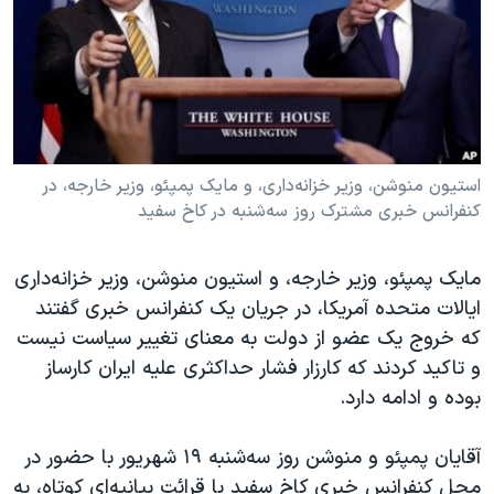
دنبال کنید
مستندها
فرهنگ و زندگی
حقوق شهروندی
انتخابات ریاست جمهوری آمریکا ۲۰۲۴
اقتصادی
حمله جمهوری اسلامی به اسرائیل
رمز مهسا
علم و فناوری
زبانهای مختلف
اسرائیل در جنگ
ورزش زنان در ایران
استیون منوشن، وزیر خزانه‌داری، و مایک پمپئو، وزیر خارجه، در
کنفرانس خبری مشترک روز سه‌شنبه در کاخ سفید
گالری عکس
اعتراضات زن، زندگی، آزادی
آرشیو پخش زنده
مجموعه مستندهای دادخواهی
مایک پمپئو، وزیر خارجه، و استیون منوشن‌، وزیر خزانه‌داری
تریبونال مردمی آبان ۹۸
ایالات متحده آمریکا، در جریان یک کنفرانس خبری گفتند
که خروج یک عضو از دولت به معنای تغییر سیاست نیست
دادگاه حمید نوری
و تاکید کردند که کارزار فشار حداکثری علیه ایران کارساز
چهل سال گروگان‌گیری
بوده و ادامه دارد.
قانون شفافیت دارائی کادر رهبری ایران
آقایان پمپئو و منوشن روز سه‌شنبه ۱۹ شهریور با حضور در
اعتراضات مردمی آبان ۹۸
محل کنفرانس خبری کاخ سفید با قرائت بیانیه‌ای کوتاه،‌ به