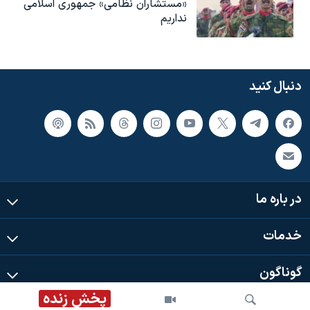
«مستشاران نظامی» جمهوری اسلامی
نداریم
دنبال کنید
در باره ما
خدمات
گوناگون
پخش زنده