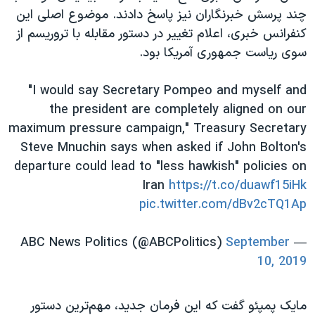
اسرائیل در جنگ
چند پرسش خبرنگاران نیز پاسخ دادند. موضوع اصلی این
نرگس محمدی برنده جایزه نوبل صلح
کنفرانس خبری، اعلام تغییر در دستور مقابله با تروریسم از
سوی ریاست جمهوری آمریکا بود.
همایش محافظه‌کاران آمریکا «سی‌پک»
صفحه‌های ویژه
"I would say Secretary Pompeo and myself and
سفر پرزیدنت ترامپ به چین
the president are completely aligned on our
maximum pressure campaign," Treasury Secretary
Steve Mnuchin says when asked if John Bolton's
departure could lead to "less hawkish" policies on
Iran
https://t.co/duawf15iHk
pic.twitter.com/dBv2cTQ1Ap
September
— ABC News Politics (@ABCPolitics)
10, 2019
مایک پمپئو گفت که این فرمان جدید، مهم‌ترین دستور