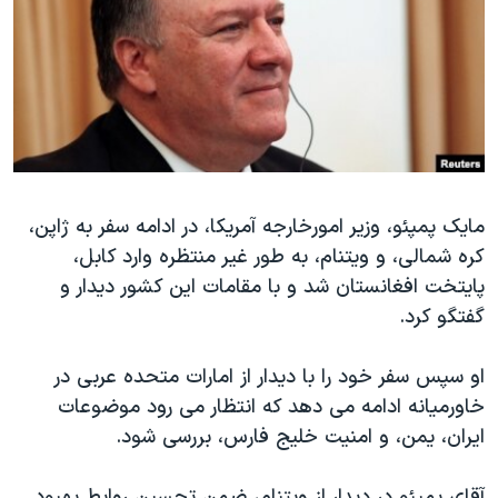
دنبال کنید
مستندها
فرهنگ و زندگی
حقوق شهروندی
انتخابات ریاست جمهوری آمریکا ۲۰۲۴
اقتصادی
حمله جمهوری اسلامی به اسرائیل
رمز مهسا
علم و فناوری
زبانهای مختلف
اسرائیل در جنگ
ورزش زنان در ایران
گالری عکس
اعتراضات زن، زندگی، آزادی
مایک پمپئو، وزیر امورخارجه آمریکا، در ادامه سفر به ژاپن،
کره شمالی، و ویتنام، به طور غیر منتظره وارد کابل،
آرشیو پخش زنده
مجموعه مستندهای دادخواهی
پایتخت افغانستان شد و با مقامات این کشور دیدار و
تریبونال مردمی آبان ۹۸
گفتگو کرد.
دادگاه حمید نوری
او سپس سفر خود را با دیدار از امارات متحده عربی در
چهل سال گروگان‌گیری
خاورمیانه ادامه می دهد که انتظار می رود موضوعات
قانون شفافیت دارائی کادر رهبری ایران
ایران، یمن، و امنیت خلیج فارس، بررسی شود.
اعتراضات مردمی آبان ۹۸
آقای پمپئو در دیدار از ویتنام، ضمن تحسین روابط بهبود