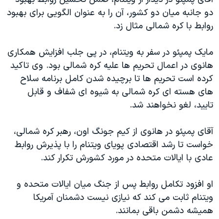
اسرائیل در جنگ
دو جانبه میان دو کشور، آن را به عنوان الگویی برای بهبود
نرگس محمدی برنده جایزه نوبل صلح
روابط با کره شمالی مثال زد.
همایش محافظه‌کاران آمریکا «سی‌پک»
مایک پمپئو در سفر به ویتنام، در پی جلب افزایش همکاری
صفحه‌های ویژه
هانوی در اعمال تحریم ها علیه کره شمالی بود. وی تاکید
سفر پرزیدنت ترامپ به چین
کرده است تحریم ها تا برچیده شدن کامل برنامه سلاح
های هسته ای کره شمالی به شیوه ای شفاف و قابل
تایید، لغو نخواهند شد.
آقای پمپئو در هانوی از کیم جونگ اون، رهبر کره شمالی،
خواست تا رشد اقتصادی پویای ویتنام را با پذیرش روابط
عادی با ایالات متحده در مورد کشورش تکرار کند.
او افزود تکامل روابط پس از جنگ میان ایالات متحده و
ویتنام ثابت می کند که نیازی نیست دشمنان آمریکا
همیشه دشمن باقی بمانند.