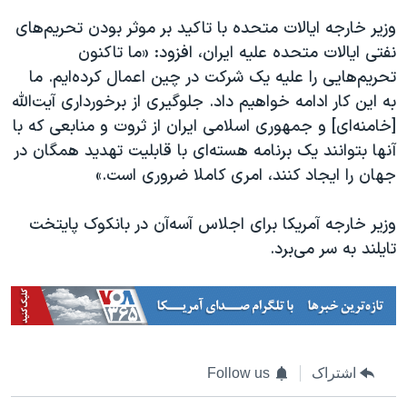
اسرائیل در جنگ
وزیر خارجه ایالات متحده با تاکید بر موثر بودن تحریم‌های
نرگس محمدی برنده جایزه نوبل صلح
نفتی ایالات متحده علیه ایران، افزود: «ما تاکنون
همایش محافظه‌کاران آمریکا «سی‌پک»
تحریم‌هایی را علیه یک شرکت در چین اعمال کرده‌ایم. ما
به این کار ادامه خواهیم داد. جلوگیری از برخورداری آیت‌الله
صفحه‌های ویژه
[خامنه‌ای]‌ و جمهوری اسلامی ایران از ثروت و منابعی که با
سفر پرزیدنت ترامپ به چین
آنها بتوانند یک برنامه هسته‌ای با قابلیت تهدید همگان در
جهان را ایجاد کنند، امری کاملا ضروری است.»
وزیر خارجه آمریکا برای اجلاس آسه‌آن در بانکوک پایتخت
تایلند به سر می‌برد.
اشتراک
Follow us