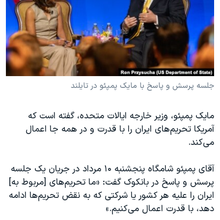
دنبال کنید
مستندها
فرهنگ و زندگی
حقوق شهروندی
انتخابات ریاست جمهوری آمریکا ۲۰۲۴
اقتصادی
حمله جمهوری اسلامی به اسرائیل
رمز مهسا
علم و فناوری
زبانهای مختلف
اسرائیل در جنگ
ورزش زنان در ایران
جلسه پرسش و پاسخ با مایک پمپئو در تایلند
گالری عکس
اعتراضات زن، زندگی، آزادی
مایک پمپئو، وزیر خارجه ایالات متحده، گفته است که
آرشیو پخش زنده
مجموعه مستندهای دادخواهی
آمریکا تحریم‌های ایران را با قدرت و در همه جا اعمال
تریبونال مردمی آبان ۹۸
می‌کند.
دادگاه حمید نوری
آقای پمپئو شامگاه پنجشنبه ۱۰ مرداد در جریان یک جلسه‌
چهل سال گروگان‌گیری
پرسش و پاسخ در بانکوک گفت: «ما تحریم‌های [مربوط به]‌
قانون شفافیت دارائی کادر رهبری ایران
ایران را علیه هر کشور یا شرکتی که به نقض تحریم‌ها ادامه
اعتراضات مردمی آبان ۹۸
دهد، با قدرت اعمال می‌کنیم.»