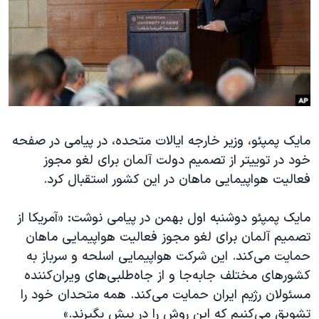
دنبال کنید
مستندها
فرهنگ و زندگی
حقوق شهروندی
انتخابات ریاست جمهوری آمریکا ۲۰۲۴
اقتصادی
حمله جمهوری اسلامی به اسرائیل
رمز مهسا
علم و فناوری
زبانهای مختلف
اسرائیل در جنگ
ورزش زنان در ایران
مایک پمپئو، وزیر خارجه ایالات متحده، در پیامی در صفحه
گالری عکس
اعتراضات زن، زندگی، آزادی
خود در توییتر از تصمیم دولت آلمان برای لغو مجوز
آرشیو پخش زنده
مجموعه مستندهای دادخواهی
فعالیت هواپیمایی ماهان در این کشور استقبال کرد.
تریبونال مردمی آبان ۹۸
مایک پمپئو دوشنبه اول بهمن در پیامی نوشت: «آمریکا از
دادگاه حمید نوری
تصمیم آلمان برای لغو مجوز فعالیت هواپیمایی ماهان
چهل سال گروگان‌گیری
حمایت می‌کند. این شرکت هواپیمایی اسلحه و سرباز به
قانون شفافیت دارائی کادر رهبری ایران
کشورهای مختلف جابه‌جا و از جاه‌طلبی‌های ویران‌کننده
مسئولان رژیم ایران حمایت می‌کند. همه متحدان خود را
اعتراضات مردمی آبان ۹۸
تشویق می‌کنیم که این روش را در پیش بگیرند.»