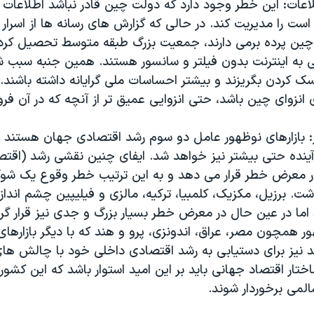
لاعات: این خطر وجود دارد که دولت چین قادر نباشد اطلاعات 
 است را مدیریت کند. در حالی که گزارش های رسانه ها از اسرار
ین پرده برمی دارند، جمعیت بزرگ طبقه متوسط تحصیل کرده
به اینترنت بدون فیلتر و سانسور هستند. همین جنبه سبب 
سک کردن بگریزند و بیشتر احساسات ملی گرایانه داشته باشند.
ی انزوای چین باشد، حتی انزوایی عمیق تر از آنچه که در آن فرو
ر: بازارهای نوظهور عامل دو سوم رشد اقتصادی جهان هستند 
ینده حتی بیشتر نیز خواهد شد. ایفای چنین نقشی رشد (اقتص
در معرض خطر قرار می دهد و به این ترتیب خطر وقوع یک شو
. برزیل، مکزیک، کلمبیا، ترکیه، مالزی و فیلیپین چشم انداز
اما در عین حال در معرض خطر بسیار بزرگ و جدی نیز قرار گر
هور همچون مصر، عراق، اندونزی، پرو و هند که با دیگر بازاره
 نیز برای دستیابی به رشد اقتصادی داخلی خود با چالش ها
ختار اقتصاد جهانی باید بر این امید استوار باشد که این کشورها
لمی برخوردار شوند.