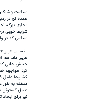
سیاست واشنگتن: 
عمده ای در زمین
تجاری بزرگ، ا
شرایط خوبی برخ
سیاسی که در واش
تابستان عربی:«
جنبش هایی که ب
کرد. مواجهه خش
کشورها عامل ظهو
منطقه به طور ع
عامل گسترش ناا
نیز برای ایجاد 