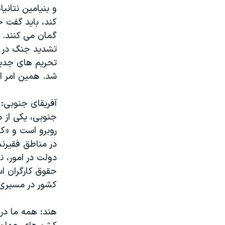
مستندها
فرهنگ و زندگی
و بنیامین نتانی
حقوق شهروندی
انتخابات ریاست جمهوری آمریکا ۲۰۲۴
کند، باید گفت 
گمان می کنند. 
اقتصادی
حمله جمهوری اسلامی به اسرائیل
تشدید جنگ در سا
رمز مهسا
علم و فناوری
تحریم های جدید 
اسرائیل در جنگ
ورزش زنان در ایران
شد. همین امر ای
گالری عکس
اعتراضات زن، زندگی، آزادی
آفریقای جنوبی: 
آرشیو پخش زنده
مجموعه مستندهای دادخواهی
جنوبی، یکی از 
تریبونال مردمی آبان ۹۸
روبرو است و «ک
در مناطق فقیرن
دادگاه حمید نوری
دولت در امور، ن
چهل سال گروگان‌گیری
حقوق کارگران ا
قانون شفافیت دارائی کادر رهبری ایران
کشور در مسیری 
اعتراضات مردمی آبان ۹۸
هند: همه ما در 
اسرائیل در جنگ