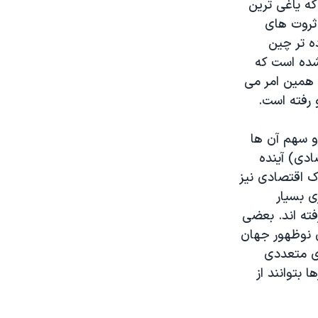
که یاغی ترین
 ثروت های
 تر چین
شده است که
 همین امر می
 رفته است.
و سهم آن ها
ادی) آینده
ک اقتصادی نیز
ی بسیار
فته اند. بعضی
ای نوظهور جهان
ی متعددی
 بتوانند از