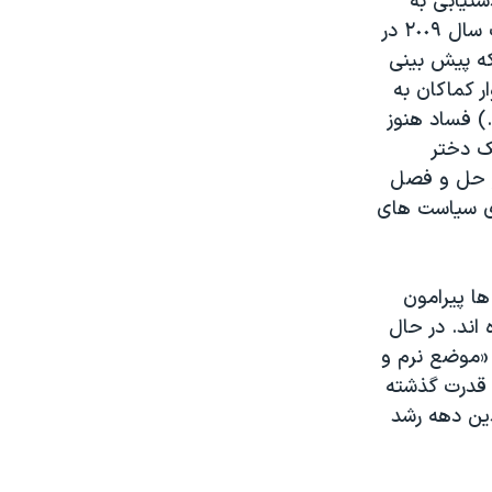
ستیابی به
چنین رشدی سریع نخواهد بود. با وجود خوش بینی هایی که پس از انتخابات سال ٢٠٠٩ در
که پیش بینی
ر کماکان به
) فساد هنوز
ک دختر
وز حل و فصل
رای سیاست های
ا پیرامون
اند. در حال
 «موضع نرم و
 قدرت گذشته
ین دهه رشد