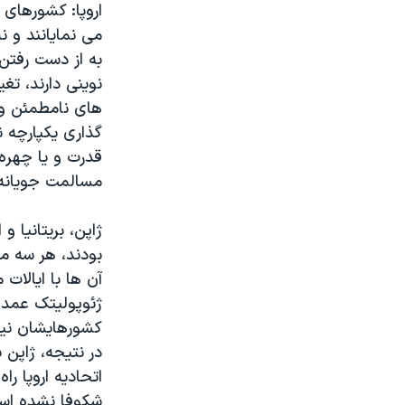
اروپا: کشورهای 
به از دست رفتن
نوینی دارند، تغ
های نامطمئن و 
گذاری یکپارچه 
قدرت و یا چهره 
مسالمت جویانه
بودند، هر سه م
آن ها با ایالا
ژئوپولیتک عمده 
کشورهایشان نیز
در نتیجه، ژاپن 
اتحادیه اروپا ر
شکوفا نشده اس