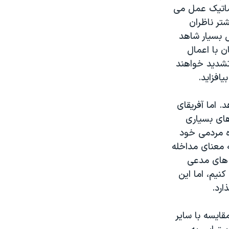
لماتیک عمل می
تر ناظران
ل بسیار شاهد
ن با اعمال
 تشدید خواهند
افزاید.
. اما آفریقای
های بسیاری
ه مردمی خود
 معنای مداخله
ه های مدعی
نیم، اما این
رد.
قایسه با سایر