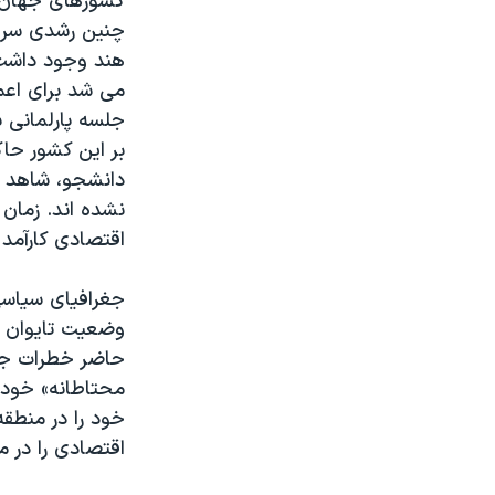
کشورهای جهان ر
نرگس محمدی برنده جایزه نوبل صلح
هند وجود داشت 
همایش محافظه‌کاران آمریکا «سی‌پک»
می شد برای اعما
صفحه‌های ویژه
جلسه پارلمانی 
سفر پرزیدنت ترامپ به چین
بر این کشور حا
دانشجو، شاهد ب
نشده اند. زمان 
اقتصادی کارآمد
جغرافیای سیاسی
وضعیت تایوان ا
حاضر خطرات جدی
محتاطانه» خود 
خود را در منطق
اقتصادی را در 