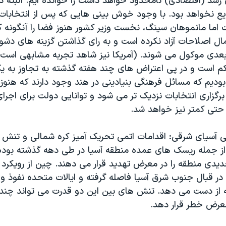
شد (اقتصادی) نامحدود خواهد داشت را خوانده ایم. البته د
اما مانموهان سینگ، نخست وزیر کشور هنوز فضا را آنگونه 
ل اصلاحات آزاد نکرده است و به رای گذاشتن گزینه های دشوا
بعدی موکول می شوند. (آمریکا نیز شاهد تجربه مشابهی است.
کم است و در پی اعتراض های چند هفته گذشته به تجاوز به ی
ودیم که مسائل فرهنگی بنیادینی در هند وجود دارند که هن
برگزاری انتخابات نزدیک تر می شود و توانایی دولت برای اج
 حتی کمتر نیز خواهد شد.
 آسیای شرقی: اقدامات اتمی تحریک آمیز کره شمالی و تنش ه
ز جمله ریسک های عمده منطقه آسیا در طی دهه گذشته بوده 
دی منطقه را در معرض تهدید قرار می دهند. چین از رویکرد
در قبال جنوب شرق آسیا فاصله گرفته و ایالات متحده نفوذ و
ه از دست می دهد. تنش های بین این دو قدرت می تواند چند
معرض خطر قرار دهد.