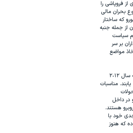
از فروپاشی را
، ریسک از مرز خطر وقوع بحران مالی
رو که ساختار
ن از جمله جنبه
یم سیاست
ان بر سر
تخاذ مواضع
ژاپن، بریتانیا و اسراییل: ژاپن، بریتانیا و اسراییل که بازندگان مهم ترین تحولات سال ٢٠١٢
ابند. مناسبات
حولات
 در داخل
وبرو هستند.
جدی خود با
ده که هنوز