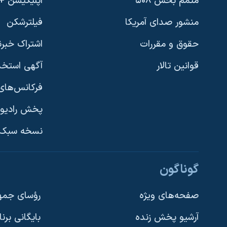
متمم بخش ۵۰۸
اپلیکیشن +VOA
منشور صدای آمریکا
فیلترشکن
حقوق و مقررات
اشتراک خبرن
قوانین تالار
آگهی استخد
فرکانس‌های 
پخش رادیو
یادگیری زبان انگلیسی
نسخه سبک 
دنبال کنید
گوناگون
صفحه‌های ویژه
رؤسای جمهو
آرشیو پخش زنده
بایگانی برن
زبانهای مختلف