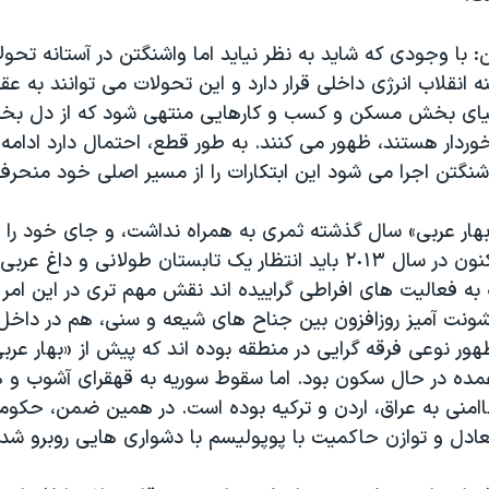
با وجودی که شاید به نظر نیاید اما واشنگتن در آستانه تحول
ه انقلاب انرژی داخلی قرار دارد و این تحولات می توانند به عق
حیای بخش مسکن و کسب و کارهایی منتهی شود که از دل بخش
وردار هستند، ظهور می کنند. به طور قطع، احتمال دارد ادام
نگتن اجرا می شود این ابتکارات را از مسیر اصلی خود منحرف
بهار عربی» سال گذشته ثمری به همراه نداشت، و جای خود را 
عربی داد. هم اکنون در سال ٢٠١٣ باید انتظار یک تابستان طولانی و داغ
ه فعالیت های افراطی گراییده اند نقش مهم تری در این امر ا
ونت آمیز روزافزون بین جناح های شیعه و سنی، هم در داخل
ر نوعی فرقه گرایی در منطقه بوده اند که پیش از «بهار عربی
مده در حال سکون بود. اما سقوط سوریه به قهقرای آشوب و 
منی به عراق، اردن و ترکیه بوده است. در همین ضمن، حکو
تعادل و توازن حاکمیت با پوپولیسم با دشواری هایی روبرو شده