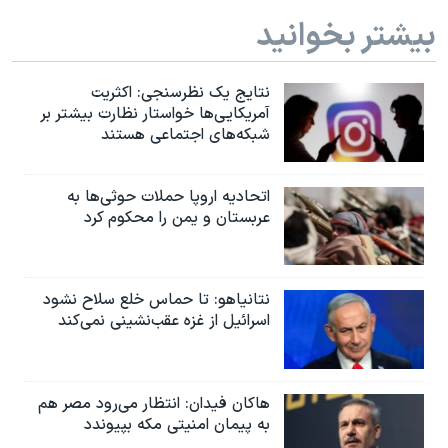
اسرائیل در جنگ
بیشتر بخوانید
نرگس محمدی برنده جایزه نوبل صلح
همایش محافظه‌کاران آمریکا «سی‌پک»
نتایج یک نظرسنجی: اکثریت
آمریکایی‌ها خواستار نظارت بیشتر بر
صفحه‌های ویژه
شبکه‌های اجتماعی هستند
سفر پرزیدنت ترامپ به چین
اتحادیه اروپا حملات حوثی‌ها به
عربستان و یمن را محکوم کرد
نتانیاهو: تا حماس خلع سلاح نشود
اسرائیل از غزه عقب‌نشینی نمی‌کند
هاکان فیدان: انتظار می‌رود مصر هم
به پیمان امنیتی مکه بپیوندد