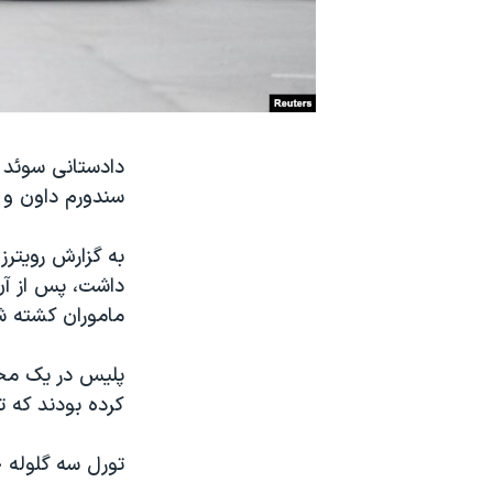
نرگس محمدی برنده جایزه نوبل صلح
همایش محافظه‌کاران آمریکا «سی‌پک»
صفحه‌های ویژه
سفر پرزیدنت ترامپ به چین
سندورم داون و ا
داشت، پس از آن
ماموران کشته ش
کرده بودند که 
تورل سه گلوله خ