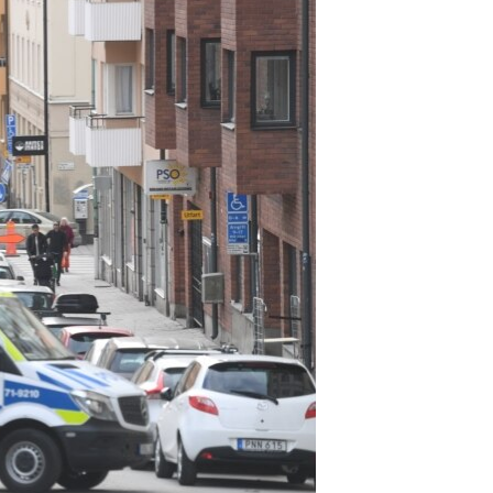
مستندها
فرهنگ و زندگی
حقوق شهروندی
انتخابات ریاست جمهوری آمریکا ۲۰۲۴
اقتصادی
حمله جمهوری اسلامی به اسرائیل
رمز مهسا
علم و فناوری
اسرائیل در جنگ
ورزش زنان در ایران
گالری عکس
اعتراضات زن، زندگی، آزادی
آرشیو پخش زنده
مجموعه مستندهای دادخواهی
تریبونال مردمی آبان ۹۸
دادگاه حمید نوری
چهل سال گروگان‌گیری
قانون شفافیت دارائی کادر رهبری ایران
اعتراضات مردمی آبان ۹۸
اسرائیل در جنگ