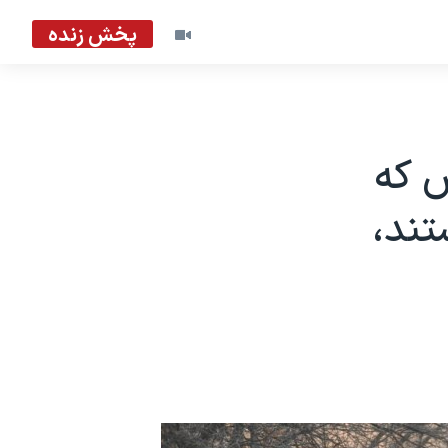
پخش زنده
س که
تند،