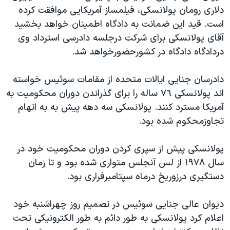
دلاری رومان پولانسکی، فیلمساز آمریکایی موافقت کرده
دنبال کنید
مستندها
فرهنگ و زندگی
است. قید این ضمانت به دادگاه اطمینان خواهد بخشید
حقوق شهروندی
انتخابات ریاست جمهوری آمریکا ۲۰۲۴
آقای پولانسکی برای شرکت درجلسه دادرسی استرداد وی
اقتصادی
حمله جمهوری اسلامی به اسرائیل
دردادگاه دادگاه در کشورحضورخواهد شد.
رمز مهسا
علم و فناوری
زبانهای مختلف
دادرسان جنایی ایالات متحده از مقامات سوئیس خواسته
اسرائیل در جنگ
ورزش زنان در ایران
اند پولانسکی ٧٦ ساله را برای گذراندن دوران محکومیت به
گالری عکس
اعتراضات زن، زندگی، آزادی
آمریکا مسترد کنند. پولانسکی سه دهه پیش به به اتهام
تجاوزمحکوم شده بود.
آرشیو پخش زنده
مجموعه مستندهای دادخواهی
تریبونال مردمی آبان ۹۸
پولانسکی پیش از سپری کردن دوران محکومیت خود در
دادگاه حمید نوری
سال ١٩٧٨ از لس آنجلس متواری شده بود و تا زمان
دستگیری درزوریخ درماه سپتامبرفراری بود.
چهل سال گروگان‌گیری
قانون شفافیت دارائی کادر رهبری ایران
دیوان عالی جنایی سوئیس در تصمیم روز چهراشنبه خود
اعتراضات مردمی آبان ۹۸
اعلام کرد پولانسکی به طور دائم به طور الکترونیکی تحت