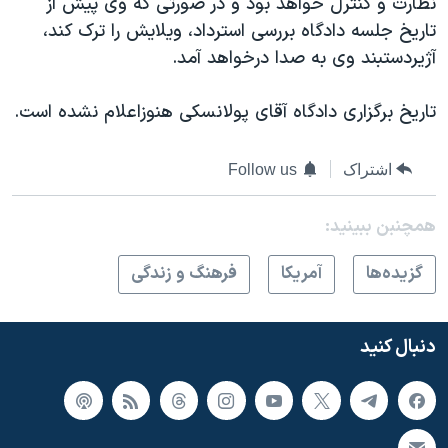
نظارت و کنترل خواهد بود و در صورتی که وی پیش از
اسرائیل در جنگ
تاریخ جلسه دادگاه بررسی استرداد، ویلایش را ترک کند،
نرگس محمدی برنده جایزه نوبل صلح
آژیردستبند وی به صدا درخواهد آمد.
همایش محافظه‌کاران آمریکا «سی‌پک»
تاریخ برگزاری دادگاه آقای پولانسکی هنوزاعلام نشده است.
صفحه‌های ویژه
سفر پرزیدنت ترامپ به چین
اشتراک
Follow us
همچنبن ببینید:
گزيده‌ها
آمريکا
فرهنگ و زندگی
دنبال کنید