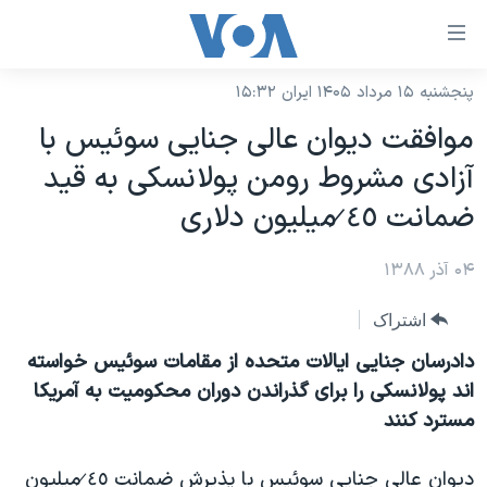
ینکهای
ابل
سترسی
پنجشنبه ۱۵ مرداد ۱۴۰۵ ایران ۱۵:۳۲
خانه
هش
موافقت دیوان عالی جنایی سوئیس با
نسخه سبک وب‌سایت
ه
آزادی مشروط رومن پولانسکی به قید
حتوای
موضوع ها
ضمانت ٤̷٥ میلیون دلاری
صلی
برنامه های تلویزیونی
ایران
هش
۰۴ آذر ۱۳۸۸
جدول برنامه ها
ه
آمریکا
فحه
صفحه‌های ویژه
جهان
اشتراک
صلی
فرکانس‌های صدای آمریکا
ورزشی
جام جهانی ۲۰۲۶
دادرسان جنایی ایالات متحده از مقامات سوئیس خواسته
هش
پخش رادیویی
اند پولانسکی را برای گذراندن دوران محکومیت به آمریکا
ه
گزیده‌ها
عملیات خشم حماسی
مسترد کنند
ستجو
۲۵۰سالگی آمریکا
ویژه برنامه‌ها
یادگیری زبان انگلیسی
ویدیوها
بایگانی برنامه‌های تلویزیونی
دیوان عالی جنایی سوئیس با پذیرش ضمانت ٤̷٥ میلیون