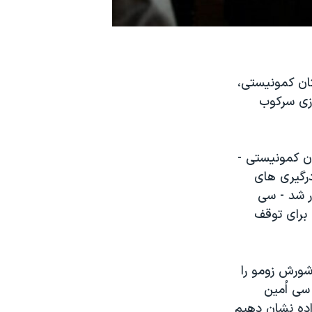
ان کمونيستی،
بازسازی سرکوب
ن کمونيستی -
 دهه ۱۹۸۰ است. بازسازی درگيری های
رشو برگزار شد - سی
برای توقف
شورش زومو را
سی اُمين
اده نشان دهيم