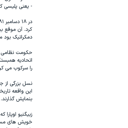
- يعنی پليسی که
کرد. آن موقع ب
دمکراتيک بود 
حکومت نظامی با
اتحاديه همبستگ
را سرکوب می کرد
اين واقعه تاري
بنمايش گذارند.
زبيگنيو اوپارا 
خويش های مسن 