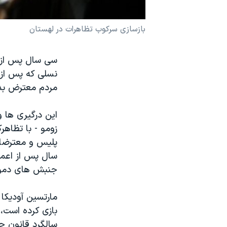
نرگس محمدی برنده جایزه نوبل صلح
بازسازی سرکوب تظاهرات در لهستان
همایش محافظه‌کاران آمریکا «سی‌پک»
صفحه‌های ویژه
سی سال پس از 
سفر پرزیدنت ترامپ به چین
مردم معترض ب
اين درگيری ها 
سال پس از اعم
جنبش های دموک
مارتسين آوديکا
بازی کرده است، 
سالگرد قانون ح