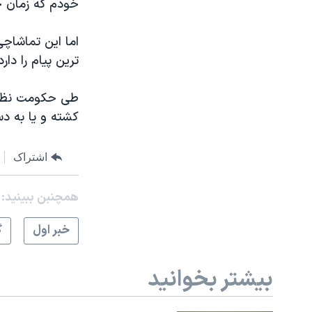
خودم که زمان حک
اما اين تماشاچ
ترين پيام را دا
کشته و يا به د
اشتراک
همچنبن ببینید:
خبر اول
گ
بیشتر بخوانید