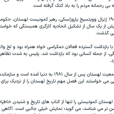
 بی رحمانه مردم را به باد کتک گرفته است.
در ۱۸ دسامبر ۱۹۸۱ ژنرال وويتسيخ ياروزلسکی، رهبر کمونيست لهستان، حک
يش از يک سال از تشکيل اتحاديه کارگری همبستگی که خواستا
می گذشت.
 بازداشت گسترده فعالان دمکراسی خواه همراه بود و لخ والس
ی، از جمله کسانی بود که بازداشت شد. پليس به شدت تظاهر
.
نسل بزرگی از جمعيت لهستان پس از سال ۱۹۸۱ به دنيا آمده 
خی می خواستند اين فصل مهم تاريخ لهستان را از نزديک برای
که لهستان کمونيستی را تنها از کتاب های تاريخ و شنيدن خاطرا
تر می شناسد، می گويد: نمايش خيلی جالبی است. آگاهی ا