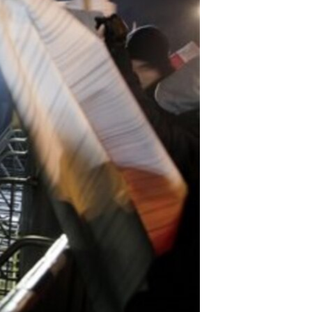
مستندها
فرهنگ و زندگی
حقوق شهروندی
انتخابات ریاست جمهوری آمریکا ۲۰۲۴
اقتصادی
حمله جمهوری اسلامی به اسرائیل
رمز مهسا
علم و فناوری
اسرائیل در جنگ
ورزش زنان در ایران
گالری عکس
اعتراضات زن، زندگی، آزادی
آرشیو پخش زنده
مجموعه مستندهای دادخواهی
تریبونال مردمی آبان ۹۸
دادگاه حمید نوری
چهل سال گروگان‌گیری
قانون شفافیت دارائی کادر رهبری ایران
اعتراضات مردمی آبان ۹۸
اسرائیل در جنگ