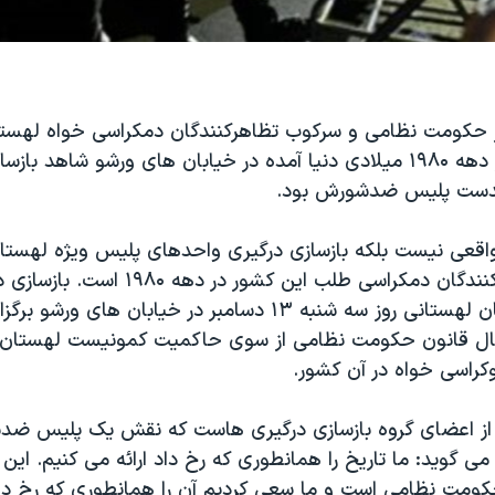
حکومت نظامی و سرکوب تظاهرکنندگان دمکراسی خواه لهست
نسلی که پس از دهه ۱۹۸۰ ميلادی دنيا آمده در خيابان های ورشو شاهد 
دست پليس ضدشورش بود.
واقعی نيست بلکه بازسازی درگيری واحدهای پليس ويژه لهستا
زومو - با تظاهرکنندگان دمکراسی طلب اين کشور در
پليس و معترضان لهستانی روز سه شنبه ۱۳ دسامبر در خيابان های و
ال قانون حکومت نظامی از سوی حاکميت کمونيست لهستان 
راسی خواه در آن کشور.
 از اعضای گروه بازسازی درگيری هاست که نقش يک پليس ضد
می گويد: ما تاريخ را همانطوری که رخ داد ارائه می کنيم. اين 
کومت نظامی است و ما سعی کرديم آن را همانطوری که رخ د