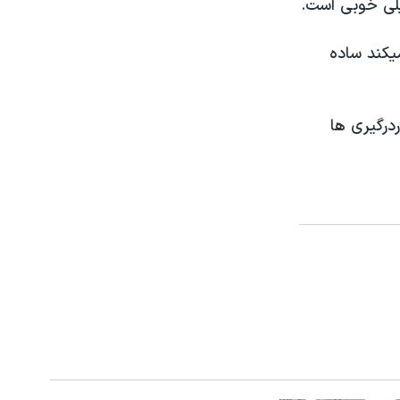
يلی خوبی است.
يکند ساده
ا ٢٢ ژوئيه ۱۹۸۳ طول کشيد حدود ۹۰ نفر دردرگيری ها