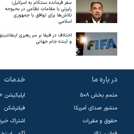
سفر فرمانده سنتکام به اسرائیل؛
رایزنی با مقامات نظامی در بحبوحه
تلاش‌ها برای توافق با جمهوری
اسلامی
اختلاف در فیفا بر سر رهبری اینفانتینو
و آینده جام جهانی
در باره ما
خدمات
متمم بخش ۵۰۸
اپلیکیشن +VOA
منشور صدای آمریکا
فیلترشکن
حقوق و مقررات
اشتراک خبرن
قوانین تالار
آگهی استخد