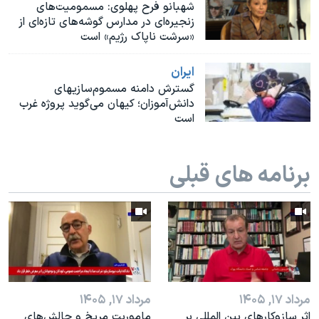
اسرائیل در جنگ
شهبانو فرح پهلوی: مسمومیت‌های
زنجیره‌ای در مدارس گوشه‌های تازه‌ای از
نرگس محمدی برنده جایزه نوبل صلح
«سرشت ناپاک رژیم» است
همایش محافظه‌کاران آمریکا «سی‌پک»
ايران
صفحه‌های ویژه
گسترش دامنه مسموم‌سازیهای
دانش‌آموزان؛ کیهان می‌گوید پروژه غرب
سفر پرزیدنت ترامپ به چین
است
برنامه های قبلی
مرداد ۱۷, ۱۴۰۵
مرداد ۱۷, ۱۴۰۵
اثر ساز‌و‌کارهای بین المللی بر
ماموریت مریخ و چالش‌های