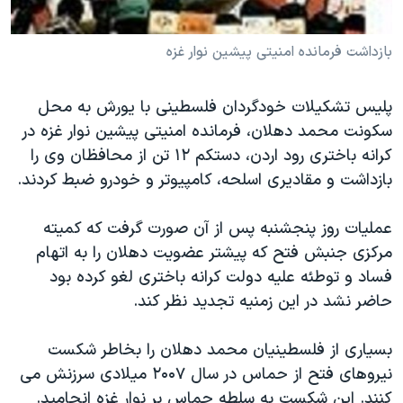
دنبال کنید
مستندها
فرهنگ و زندگی
بازداشت فرمانده امنيتی پيشين نوار غزه
حقوق شهروندی
انتخابات ریاست جمهوری آمریکا ۲۰۲۴
اقتصادی
حمله جمهوری اسلامی به اسرائیل
پليس تشکيلات خودگردان فلسطينی با يورش به محل
رمز مهسا
علم و فناوری
سکونت محمد دهلان، فرمانده امنيتی پيشين نوار غزه در
زبانهای مختلف
اسرائیل در جنگ
ورزش زنان در ایران
کرانه باختری رود اردن، دستکم ۱۲ تن از محافظان وی را
بازداشت و مقاديری اسلحه، کامپيوتر و خودرو ضبط کردند.
گالری عکس
اعتراضات زن، زندگی، آزادی
آرشیو پخش زنده
مجموعه مستندهای دادخواهی
عمليات روز پنجشنبه پس از آن صورت گرفت که کميته
تریبونال مردمی آبان ۹۸
مرکزی جنبش فتح که پيشتر عضويت دهلان را به اتهام
فساد و توطئه عليه دولت کرانه باختری لغو کرده بود
دادگاه حمید نوری
حاضر نشد در اين زمنيه تجديد نظر کند.
چهل سال گروگان‌گیری
قانون شفافیت دارائی کادر رهبری ایران
بسياری از فلسطينيان محمد دهلان را بخاطر شکست
نيروهای فتح از حماس در سال ۲۰۰۷ ميلادی سرزنش می
اعتراضات مردمی آبان ۹۸
کنند. اين شکست به سلطه حماس بر نوار غزه انجاميد.