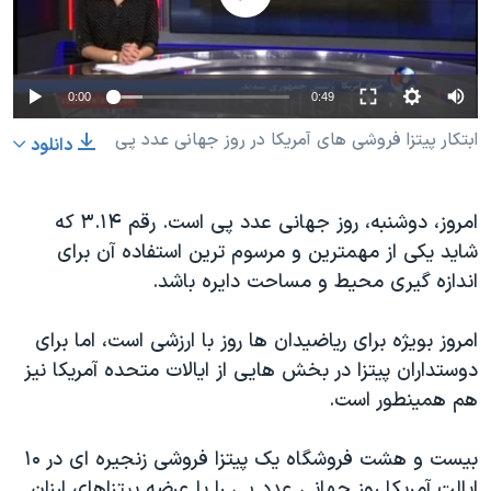
دنبال کنید
مستندها
فرهنگ و زندگی
حقوق شهروندی
انتخابات ریاست جمهوری آمریکا ۲۰۲۴
0:00
0:49
اقتصادی
حمله جمهوری اسلامی به اسرائیل
ابتکار پیتزا فروشی های آمریکا در روز جهانی عدد پی
رمز مهسا
علم و فناوری
دانلود
زبانهای مختلف
اسرائیل در جنگ
ورزش زنان در ایران
امروز، دوشنبه، روز جهانی عدد پی است. رقم ۳.۱۴ که
گالری عکس
اعتراضات زن، زندگی، آزادی
شاید یکی از مهمترین و مرسوم ترین استفاده آن برای
آرشیو پخش زنده
مجموعه مستندهای دادخواهی
اندازه گیری محیط و مساحت دایره باشد.
تریبونال مردمی آبان ۹۸
امروز بویژه برای ریاضیدان ها روز با ارزشی است، اما برای
دادگاه حمید نوری
دوستداران پیتزا در بخش هایی از ایالات متحده آمریکا نیز
چهل سال گروگان‌گیری
هم همینطور است.
قانون شفافیت دارائی کادر رهبری ایران
بیست و هشت فروشگاه یک پیتزا فروشی زنجیره ای در ۱۰
اعتراضات مردمی آبان ۹۸
ایالت آمریکا روز جهانی عدد پی را با عرضه پیتزاهای ارزان