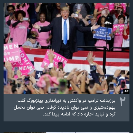
اسرائیل در جنگ
نرگس محمدی برنده جایزه نوبل صلح
همایش محافظه‌کاران آمریکا «سی‌پک»
صفحه‌های ویژه
سفر پرزیدنت ترامپ به چین
۲
پرزیدنت ترامپ در واکنش به تیراندازی پیتزبورگ گفت،
یهودستیزی را نمی توان نادیده گرفت، نمی توان تحمل
کرد و نباید اجازه داد که ادامه پیدا کند.