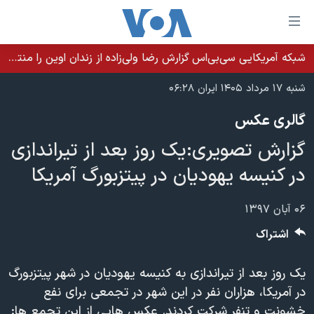
ینکهای
ابل
سترسی
شبکه آمریکایی سی‌بی‌‌اس گزارش رضا ولی‌زاده از زندان اوین را منتشر کرد؛ کامران حکمتی پیش از آغاز شیمی‌درمانی به زندان بازگردانده شد
خانه
هش
شنبه ۱۷ مرداد ۱۴۰۵ ایران ۰۶:۲۸
نسخه سبک وب‌سایت
ه
گالری عکس
حتوای
موضوع ها
صلی
گزارش تصویری:‌یک روز بعد از تیراندازی
برنامه های تلویزیونی
ایران
هش
در کنیسه یهودیان در پیتزبورگ آمریکا
جدول برنامه ها
ه
آمریکا
فحه
صفحه‌های ویژه
جهان
۰۶ آبان ۱۳۹۷
صلی
فرکانس‌های صدای آمریکا
ورزشی
جام جهانی ۲۰۲۶
اشتراک
هش
پخش رادیویی
ه
گزیده‌ها
عملیات خشم حماسی
یک روز بعد از تیراندازی به کنیسه یهودیان در شهر پیتزبورگ
ستجو
۲۵۰سالگی آمریکا
ویژه برنامه‌ها
یادگیری زبان انگلیسی
در آمریکا، هزاران نفر در این شهر در تجمعی برای نفع
ویدیوها
بایگانی برنامه‌های تلویزیونی
خشونت و تنفر شرکت کردند. عکس هایی از این تجمع ها: