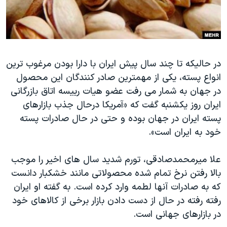
دنبال کنید
مستندها
فرهنگ و زندگی
حقوق شهروندی
انتخابات ریاست جمهوری آمریکا ۲۰۲۴
اقتصادی
حمله جمهوری اسلامی به اسرائیل
در حالیکه تا چند سال پیش ایران با دارا بودن مرغوب ترین
رمز مهسا
علم و فناوری
انواع پسته، یکی از مهمترین صادر کنندگان این محصول
زبانهای مختلف
اسرائیل در جنگ
ورزش زنان در ایران
در جهان به شمار می رفت عضو هیات رییسه اتاق بازرگانی
گالری عکس
اعتراضات زن، زندگی، آزادی
ایران روز یکشنبه گفت که «آمریکا درحال جذب بازار‌های
پسته ایران در جهان بوده و حتی در حال صادرات پسته
آرشیو پخش زنده
مجموعه مستندهای دادخواهی
خود به ایران است».
تریبونال مردمی آبان ۹۸
دادگاه حمید نوری
علا میرمحمدصادقی، تورم شدید سال های اخیر را موجب
بالا رفتن نرخ تمام شده محصولاتی مانند خشکبار دانست
چهل سال گروگان‌گیری
که به صادرات آنها لطمه وارد کرده است. به گفته او ایران
قانون شفافیت دارائی کادر رهبری ایران
‌رفته رفته در حال از دست دادن بازار برخی از کالاهای خود
اعتراضات مردمی آبان ۹۸
در بازارهای جهانی است.