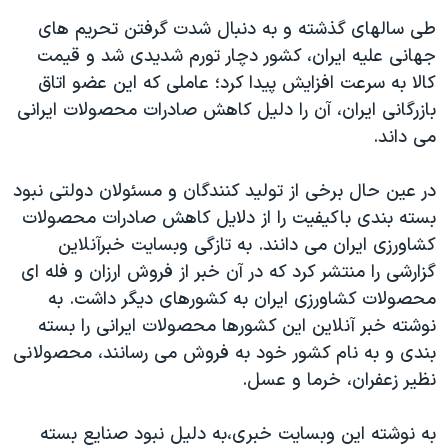
اسرائیل در جنگ
طی سالهای گذشته و به دنبال شدت گرفتن تحریم های
نرگس محمدی برنده جایزه نوبل صلح
جهانی علیه ایران، کشور دچار تورم شدیدی شد و قیمت
همایش محافظه‌کاران آمریکا «سی‌پک»
کالا به سرعت افزایش پیدا کرد؛ عاملی که این عضو اتاق
بازرگانی ایران، آن را دلیل کاهش صادرات محصولات ایرانی
صفحه‌های ویژه
می داند.
سفر پرزیدنت ترامپ به چین
در عین حال برخی از تولید کنندگان و مسئولان دولتی نبود
بسته بندی باکیفیت را از دلایل کاهش صادرات محصولات
کشاورزی ایران می دانند. به تازگی وبسایت خبرآنلاین
گزارشی را منتشر کرد که در آن خبر از فروش ارزان و فله ای
محصولات کشاورزی ایران به کشورهای دیگر داشت. به
نوشته خبر آنلاین این کشورها محصولات ایرانی را بسته
بندی و به نام کشور خود به فروش می رسانند، محصولانی
نظیر زعفران، خرما و عسل.
به نوشته این وبسایت خبری،به دلیل نبود صنایع بسته