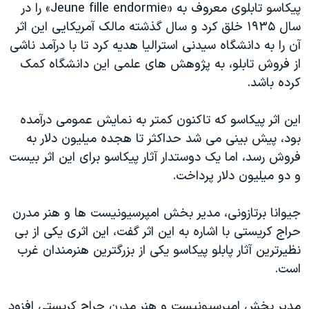
اسرائیل در جنگ
پیکاسو تابلوی معروف به «Jeune fille endormie» را در
سال ۱۹۳۵ خلق کرد و سال گذشته مالک آمریکایی این اثر
نرگس محمدی برنده جایزه نوبل صلح
آن را به دانشگاه سیدنی استرالیا هدیه کرد تا با درآمد ناشی
همایش محافظه‌کاران آمریکا «سی‌پک»
از فروش تابلو، به پژوهش های علمی این دانشگاه کمک
صفحه‌های ویژه
کرده باشد.
سفر پرزیدنت ترامپ به چین
این اثر پیکاسو که تاکنون کمتر به نمایش عمومی درآمده
بود، پیش بینی می شد حداکثر تا هجده میلیون دلار به
فروش رسد، اما یک دوستدار آثار پیکاسو برای این اثر بیست
و دو میلیون دلار پرداخت.
جیوانا برتازونی، مدیر بخش امپرسیونیست ها و هنر مدرن
حراج کریستی با اشاره به این اثر گفت، این اثری یکی از بی
نظیرترین آثار پابلو پیکاسو یکی از بزرگترین هنرمندان غرب
است.
مدیر بخش امپرسیونیست و هنر مدرن حراج کریستی افزود