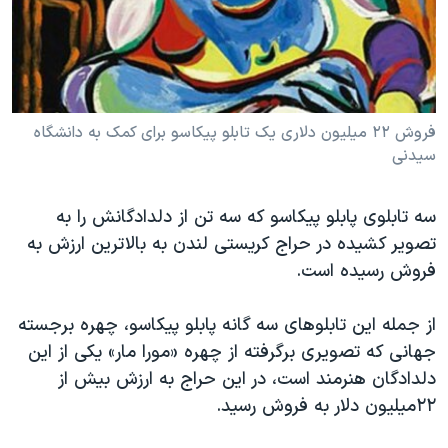
دنبال کنید
مستندها
فرهنگ و زندگی
حقوق شهروندی
انتخابات ریاست جمهوری آمریکا ۲۰۲۴
اقتصادی
حمله جمهوری اسلامی به اسرائیل
رمز مهسا
علم و فناوری
فروش ۲۲ میلیون دلاری یک تابلو پیکاسو برای کمک به دانشگاه
زبانهای مختلف
سیدنی
اسرائیل در جنگ
ورزش زنان در ایران
گالری عکس
اعتراضات زن، زندگی، آزادی
سه تابلوی پابلو پیکاسو که سه تن از دلدادگانش را به
آرشیو پخش زنده
مجموعه مستندهای دادخواهی
تصویر کشیده در حراج کریستی لندن به بالاترین ارزش به
فروش رسیده است.
تریبونال مردمی آبان ۹۸
دادگاه حمید نوری
از جمله این تابلوهای سه گانه پابلو پیکاسو، چهره برجسته
چهل سال گروگان‌گیری
جهانی که تصویری برگرفته از چهره «مورا مار» یکی از این
دلدادگان هنرمند است، در این حراج به ارزش بیش از
قانون شفافیت دارائی کادر رهبری ایران
۲۲میلیون دلار به فروش رسید.
اعتراضات مردمی آبان ۹۸