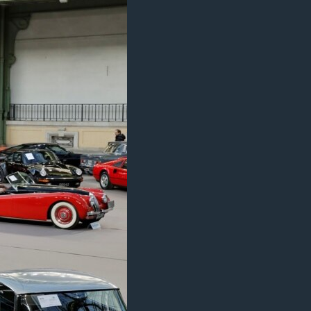
مستندها
فرهنگ و زندگی
حقوق شهروندی
انتخابات ریاست جمهوری آمریکا ۲۰۲۴
اقتصادی
حمله جمهوری اسلامی به اسرائیل
رمز مهسا
علم و فناوری
اسرائیل در جنگ
ورزش زنان در ایران
گالری عکس
اعتراضات زن، زندگی، آزادی
آرشیو پخش زنده
مجموعه مستندهای دادخواهی
تریبونال مردمی آبان ۹۸
دادگاه حمید نوری
چهل سال گروگان‌گیری
قانون شفافیت دارائی کادر رهبری ایران
اعتراضات مردمی آبان ۹۸
اسرائیل در جنگ