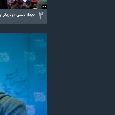
۲
دیدار دلسی رودریگز و