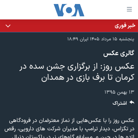
ینکهای
ابل
سترسی
خبر فوری
خانه
هش
پنجشنبه ۱۵ مرداد ۱۴۰۵ ایران ۱۸:۴۹
نسخه سبک وب‌سایت
ه
گالری عکس
حتوای
موضوع ها
صلی
عکس روز: از برگزاری جشن سده در
برنامه های تلویزیونی
ایران
هش
کرمان تا برف بازی در همدان
جدول برنامه ها
ه
آمریکا
فحه
صفحه‌های ویژه
جهان
۱۳ بهمن ۱۳۹۵
صلی
فرکانس‌های صدای آمریکا
ورزشی
جام جهانی ۲۰۲۶
هش
اشتراک
پخش رادیویی
ه
گزیده‌ها
عملیات خشم حماسی
ستجو
عکس روز را با عکس‌هایی‌ از نماز معترضان در فرودگاهی
۲۵۰سالگی آمریکا
ویژه برنامه‌ها
یادگیری زبان انگلیسی
در تگزاس، دیدار ترامپ با مدیران شرکت های دارویی، رقص
ویدیوها
بایگانی برنامه‌های تلویزیونی
اژده ها در چین و. مسابقه گاوهای نر در پاکستان دنبال