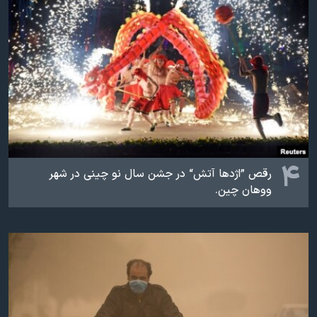
۴
رقص ”اژدها آتش“ در جشن سال نو چینی‌ در شهر
ووهان چین.