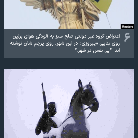
۶
اعتراض گروه غیر دولتی صلح سبز به آلودگی هوای برلین
روی بنایی «پیروزی» در این شهر. روی پرچم شان نوشته
اند: ” بی‌ نفس در شهر.“