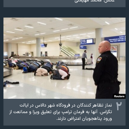
عکس: محمد مهیمنی
اسرائیل در جنگ
نرگس محمدی برنده جایزه نوبل صلح
همایش محافظه‌کاران آمریکا «سی‌پک»
صفحه‌های ویژه
سفر پرزیدنت ترامپ به چین
۲
نماز تظاهر کنندگان در فرودگاه شهر دالاس در ایالت
تگزاس. آنها به فرمان ترامپ برای تعلیق ویزا و ممانعت از
ورود پناهجویان اعتراض دارند.