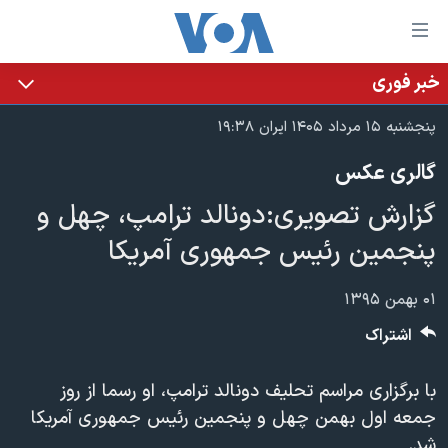
ینکهای
ابل
سترسی
خبر فوری
خانه
هش
پنجشنبه ۱۵ مرداد ۱۴۰۵ ایران ۱۹:۳۸
نسخه سبک وب‌سایت
ه
گالری عکس
حتوای
موضوع ها
صلی
گزارش تصویری:‌دونالد ترامپ، چهل و
برنامه های تلویزیونی
ایران
هش
پنجمین رئیس جمهوری آمریکا
جدول برنامه ها
ه
آمریکا
فحه
صفحه‌های ویژه
جهان
۰۱ بهمن ۱۳۹۵
صلی
فرکانس‌های صدای آمریکا
ورزشی
جام جهانی ۲۰۲۶
هش
اشتراک
پخش رادیویی
ه
گزیده‌ها
عملیات خشم حماسی
ستجو
با برگزاری مراسم تحلیف دونالد ترامپ، او رسما از روز
۲۵۰سالگی آمریکا
ویژه برنامه‌ها
یادگیری زبان انگلیسی
جمعه اول بهمن چهل و پنجمین رئیس جمهوری آمریکا
ویدیوها
بایگانی برنامه‌های تلویزیونی
شد.