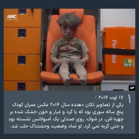
دنبال کنید
مستندها
فرهنگ و زندگی
حقوق شهروندی
انتخابات ریاست جمهوری آمریکا ۲۰۲۴
اقتصادی
حمله جمهوری اسلامی به اسرائیل
رمز مهسا
علم و فناوری
زبانهای مختلف
اسرائیل در جنگ
ورزش زنان در ایران
گالری عکس
اعتراضات زن، زندگی، آزادی
آرشیو پخش زنده
مجموعه مستندهای دادخواهی
تریبونال مردمی آبان ۹۸
۱
دادگاه حمید نوری
۱۷ اوت ۲۰۱۶ -
یکی از تصاویر تکان دهنده سال ۲۰۱۶ عکس عمران کودک
چهل سال گروگان‌گیری
پنج ساله سوری بود که با گرد و غبار و خون خشک شده بر
قانون شفافیت دارائی کادر رهبری ایران
چهره اش، در شوک، روی صندلی یک آمبولانس نشسته بود
و حتی گریه نمی کرد. او نماد وضعیت وحشتناک حلب شد.
اعتراضات مردمی آبان ۹۸