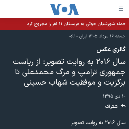
ینکهای
ابل
سترسی
حمله شورشیان حوثی به عربستان ۱۱ نفر را مجروح کرد
خانه
هش
جمعه ۱۶ مرداد ۱۴۰۵ ایران ۰۶:۱۰
نسخه سبک وب‌سایت
ه
گالری عکس
حتوای
موضوع ها
صلی
سال ۲۰۱۶ به روایت تصویر: از ریاست
برنامه های تلویزیونی
ایران
هش
جمهوری ترامپ و مرگ محمدعلی تا
جدول برنامه ها
ه
آمریکا
برگزیت و موفقیت شهاب حسینی
فحه
صفحه‌های ویژه
جهان
صلی
فرکانس‌های صدای آمریکا
ورزشی
جام جهانی ۲۰۲۶
۱۰ دی ۱۳۹۵
هش
پخش رادیویی
ه
گزیده‌ها
عملیات خشم حماسی
اشتراک
ستجو
۲۵۰سالگی آمریکا
ویژه برنامه‌ها
یادگیری زبان انگلیسی
سال ۲۰۱۶ به روايت تصوير
ویدیوها
بایگانی برنامه‌های تلویزیونی