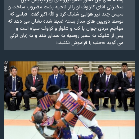
رسانه های این کشور عضو نیروهای ویژه پلیس حین
اسرائیل در جنگ
سخنرانی آقای کارلوف او را از ناحیه پشت مضروب ساخت و
نرگس محمدی برنده جایزه نوبل صلح
سپس چند تیر هوایی شلیک کرد و الله اکبر گفت. فیلمی که
توسط دوربین های مدار بسته ضبط شده نشان می دهد که
همایش محافظه‌کاران آمریکا «سی‌پک»
مهاجم مردی جوان با کت و شلوار و کراوات سیاه است و
صفحه‌های ویژه
پس از شلیک به سفیر روسیه به صدای بلند و به زبان ترکی
می گوید :«حلب را فراموش نکنید.»
سفر پرزیدنت ترامپ به چین