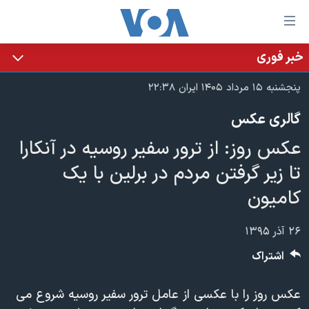
ینکهای
ابل
سترسی
خبر فوری
خانه
هش
پنجشنبه ۱۵ مرداد ۱۴۰۵ ایران ۲۲:۳۸
نسخه سبک وب‌سایت
ه
گالری عکس
حتوای
موضوع ها
صلی
عکس روز: از ترور سفیر روسیه در آنکارا
برنامه های تلویزیونی
ایران
هش
تا زیر گرفتن مردم در برلین با یک
جدول برنامه ها
ه
آمریکا
کامیون
فحه
صفحه‌های ویژه
جهان
صلی
فرکانس‌های صدای آمریکا
ورزشی
جام جهانی ۲۰۲۶
هش
۲۶ آذر ۱۳۹۵
پخش رادیویی
ه
گزیده‌ها
عملیات خشم حماسی
اشتراک
ستجو
۲۵۰سالگی آمریکا
ویژه برنامه‌ها
یادگیری زبان انگلیسی
عکس روز را با عکسی از عامل ترور سفیر روسیه شروع می
ویدیوها
بایگانی برنامه‌های تلویزیونی