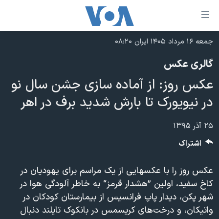
ینکهای
ابل
سترسی
جمعه ۱۶ مرداد ۱۴۰۵ ایران ۰۸:۲۰
خانه
هش
گالری عکس
نسخه سبک وب‌سایت
ه
عکس روز: از آماده سازی جشن سال نو
حتوای
موضوع ها
صلی
در نیویورک تا بارش شدید برف در اهر
برنامه های تلویزیونی
ایران
هش
جدول برنامه ها
ه
آمریکا
۲۵ آذر ۱۳۹۵
فحه
صفحه‌های ویژه
جهان
اشتراک
صلی
فرکانس‌های صدای آمریکا
ورزشی
جام جهانی ۲۰۲۶
هش
عکس روز را با عکسهایی از یک مراسم برای یهودیان در
پخش رادیویی
ه
گزیده‌ها
عملیات خشم حماسی
کاخ سفید، اولین ”هشدار قرمز“ به خاطر آلودگی‌ هوا در
ستجو
۲۵۰سالگی آمریکا
ویژه برنامه‌ها
شهر پکن، دیدار پاپ فرانسیس از بیمارستان کودکان در
یادگیری زبان انگلیسی
واتیکان، و درخت‌های کریسمس در بانکوک تایلند دنبال
ویدیوها
بایگانی برنامه‌های تلویزیونی