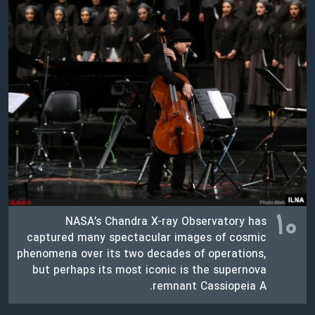
اسرائیل در جنگ
نرگس محمدی برنده جایزه نوبل صلح
همایش محافظه‌کاران آمریکا «سی‌پک»
صفحه‌های ویژه
سفر پرزیدنت ترامپ به چین
۱۰
NASA’s Chandra X-ray Observatory has
captured many spectacular images of cosmic
phenomena over its two decades of operations,
but perhaps its most iconic is the supernova
remnant Cassiopeia A.