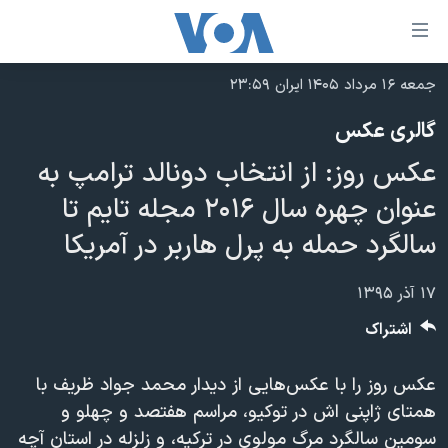
ینکهای
ابل
سترسی
جمعه ۱۶ مرداد ۱۴۰۵ ایران ۲۳:۵۹
خانه
هش
گالری عکس
نسخه سبک وب‌سایت
ه
عکس روز: از انتخاب دونالد ترامپ به
حتوای
موضوع ها
صلی
عنوان چهره سال ۲۰۱۶ مجله تایم تا
برنامه های تلویزیونی
ایران
هش
سالگرد حمله به پرل هاربر در آمریکا
جدول برنامه ها
ه
آمریکا
فحه
صفحه‌های ویژه
جهان
۱۷ آذر ۱۳۹۵
صلی
فرکانس‌های صدای آمریکا
ورزشی
جام جهانی ۲۰۲۶
اشتراک
هش
پخش رادیویی
ه
گزیده‌ها
عملیات خشم حماسی
عکس روز را با عکس‌هایی‌ از دیدار محمد جواد ظریف با
ستجو
۲۵۰سالگی آمریکا
ویژه برنامه‌ها
یادگیری زبان انگلیسی
همتای ژاپنی ا‌ش در توکیو، مراسم هفتصد و چهلو و
ویدیوها
بایگانی برنامه‌های تلویزیونی
سومین سالگرد مرگ مولوی در ترکیه، و زلزله‌ در استان آچه