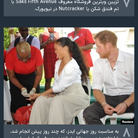
۷
تزیین ویترین فروشگاه معروف Saks Fifth Avenue با
تم فندق شکن یا Nutcracker در نیویورک.
۸
به مناسبت روز جهانی‌ ایدز، که چند روز پیش انجام شد،