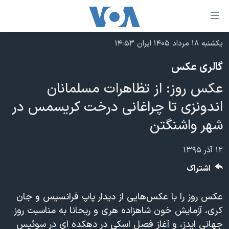
ینکهای
ابل
سترسی
یکشنبه ۱۸ مرداد ۱۴۰۵ ایران ۱۴:۵۳
خانه
هش
گالری عکس
نسخه سبک وب‌سایت
ه
عکس روز: از تظاهرات مسلمانان
حتوای
موضوع ها
صلی
اندونزی تا چراغانی درخت کریسمس در
برنامه های تلویزیونی
ایران
هش
شهر واشنگتن
جدول برنامه ها
ه
آمریکا
فحه
صفحه‌های ویژه
جهان
۱۲ آذر ۱۳۹۵
صلی
فرکانس‌های صدای آمریکا
ورزشی
جام جهانی ۲۰۲۶
اشتراک
هش
پخش رادیویی
ه
گزیده‌ها
عملیات خشم حماسی
عکس روز را با عکس‌هایی‌ از دیدار پاپ فرانسیس و جان
ستجو
۲۵۰سالگی آمریکا
ویژه برنامه‌ها
یادگیری زبان انگلیسی
کری، آزمایش خون شاهزاده هری و ریحانا به مناسبت روز
ویدیوها
بایگانی برنامه‌های تلویزیونی
جهانی‌ ایدز، و آغاز فصل اسکی در دهکده ای در سوئیس