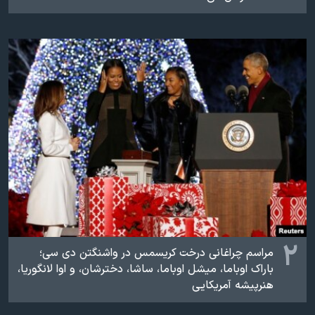
اسرائیل در جنگ
نرگس محمدی برنده جایزه نوبل صلح
همایش محافظه‌کاران آمریکا «سی‌پک»
صفحه‌های ویژه
سفر پرزیدنت ترامپ به چین
۲
مراسم چراغانی درخت کریسمس در واشنگتن دی سی‌؛
باراک اوباما، میشل اوباما، ساشا، دخترشان، و اوا لانگوریا،
هنرپیشه آمریکایی