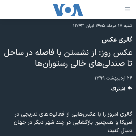
ینکهای
ابل
سترسی
شنبه ۱۷ مرداد ۱۴۰۵ ایران ۱۲:۴۳
خانه
هش
گالری عکس
نسخه سبک وب‌سایت
ه
عکس روز: از نشستن با فاصله در ساحل
حتوای
موضوع ها
صلی
تا صندلی‌های خالی رستوران‌ها
برنامه های تلویزیونی
ایران
هش
جدول برنامه ها
ه
آمریکا
۲۶ اردیبهشت ۱۳۹۹
فحه
صفحه‌های ویژه
جهان
اشتراک
صلی
فرکانس‌های صدای آمریکا
ورزشی
جام جهانی ۲۰۲۶
هش
پخش رادیویی
ه
گزیده‌ها
عملیات خشم حماسی
گالری امروز را با عکس‌هایی از فعالیت‌های تدریجی در
ستجو
۲۵۰سالگی آمریکا
ویژه برنامه‌ها
آمریکا و همچنین بازگشایی در چند شهر دیگر در جهان
یادگیری زبان انگلیسی
دنبال کنید:
ویدیوها
بایگانی برنامه‌های تلویزیونی