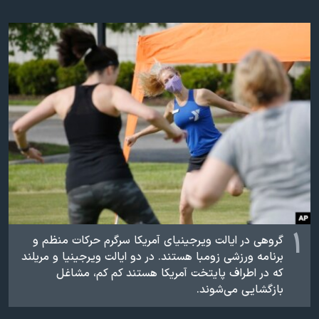
دنبال کنید
مستندها
فرهنگ و زندگی
حقوق شهروندی
انتخابات ریاست جمهوری آمریکا ۲۰۲۴
اقتصادی
حمله جمهوری اسلامی به اسرائیل
رمز مهسا
علم و فناوری
زبانهای مختلف
اسرائیل در جنگ
ورزش زنان در ایران
گالری عکس
اعتراضات زن، زندگی، آزادی
آرشیو پخش زنده
مجموعه مستندهای دادخواهی
تریبونال مردمی آبان ۹۸
دادگاه حمید نوری
۱
گروهی در ایالت ویرجینیای آمریکا سرگرم حرکات منظم و
چهل سال گروگان‌گیری
برنامه ورزشی زومبا هستند. در دو ایالت ویرجینیا و مریلند
قانون شفافیت دارائی کادر رهبری ایران
که در اطراف پایتخت آمریکا هستند کم کم، مشاغل
بازگشایی می‌شوند.
اعتراضات مردمی آبان ۹۸