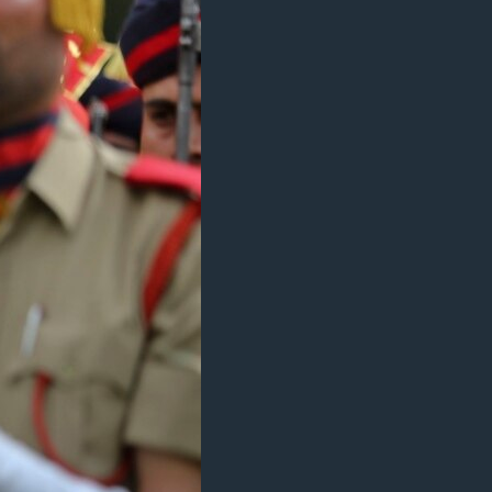
مستندها
فرهنگ و زندگی
حقوق شهروندی
انتخابات ریاست جمهوری آمریکا ۲۰۲۴
اقتصادی
حمله جمهوری اسلامی به اسرائیل
رمز مهسا
علم و فناوری
اسرائیل در جنگ
ورزش زنان در ایران
گالری عکس
اعتراضات زن، زندگی، آزادی
آرشیو پخش زنده
مجموعه مستندهای دادخواهی
تریبونال مردمی آبان ۹۸
دادگاه حمید نوری
چهل سال گروگان‌گیری
قانون شفافیت دارائی کادر رهبری ایران
اعتراضات مردمی آبان ۹۸
اسرائیل در جنگ