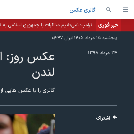
ینکهای
گالری عکس
ابل
جستجو
سترسی
خبر فوری
ترامپ: نمی‌دانیم مذاکرات با جمهوری اسلامی به نت
خانه
هش
نسخه سبک وب‌سایت
پنجشنبه ۱۵ مرداد ۱۴۰۵ ایران ۰۶:۴۷
ه
موضوع ها
حتوای
عکس روز: از
۲۴ مرداد ۱۳۹۸
برنامه های تلویزیونی
صلی
ایران
لندن
هش
جدول برنامه ها
آمریکا
ه
صفحه‌های ویژه
جهان
فحه
گالری را با عکس هایی از
فرکانس‌های صدای آمریکا
صلی
ورزشی
جام جهانی ۲۰۲۶
هش
پخش رادیویی
گزیده‌ها
عملیات خشم حماسی
ه
۲۵۰سالگی آمریکا
ویژه برنامه‌ها
ستجو
اشتراک
ویدیوها
بایگانی برنامه‌های تلویزیونی