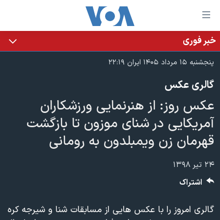
ینکهای
ابل
سترسی
خبر فوری
خانه
هش
پنجشنبه ۱۵ مرداد ۱۴۰۵ ایران ۲۲:۱۹
نسخه سبک وب‌سایت
ه
گالری عکس
حتوای
موضوع ها
صلی
عکس روز: از هنرنمایی ورزشکاران
برنامه های تلویزیونی
ایران
هش
آمریکایی در شنای موزون تا بازگشت
جدول برنامه ها
ه
آمریکا
قهرمان زن ویمبلدون به رومانی
فحه
صفحه‌های ویژه
جهان
صلی
فرکانس‌های صدای آمریکا
ورزشی
جام جهانی ۲۰۲۶
هش
۲۴ تیر ۱۳۹۸
پخش رادیویی
ه
گزیده‌ها
عملیات خشم حماسی
اشتراک
ستجو
۲۵۰سالگی آمریکا
ویژه برنامه‌ها
یادگیری زبان انگلیسی
گالری امروز را با عکس هایی از مسابقات شنا و شیرجه کره
ویدیوها
بایگانی برنامه‌های تلویزیونی