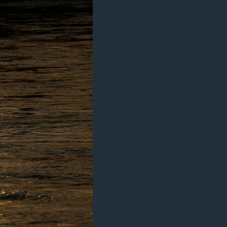
مستندها
فرهنگ و زندگی
حقوق شهروندی
انتخابات ریاست جمهوری آمریکا ۲۰۲۴
اقتصادی
حمله جمهوری اسلامی به اسرائیل
رمز مهسا
علم و فناوری
اسرائیل در جنگ
ورزش زنان در ایران
گالری عکس
اعتراضات زن، زندگی، آزادی
آرشیو پخش زنده
مجموعه مستندهای دادخواهی
تریبونال مردمی آبان ۹۸
دادگاه حمید نوری
چهل سال گروگان‌گیری
قانون شفافیت دارائی کادر رهبری ایران
اعتراضات مردمی آبان ۹۸
اسرائیل در جنگ