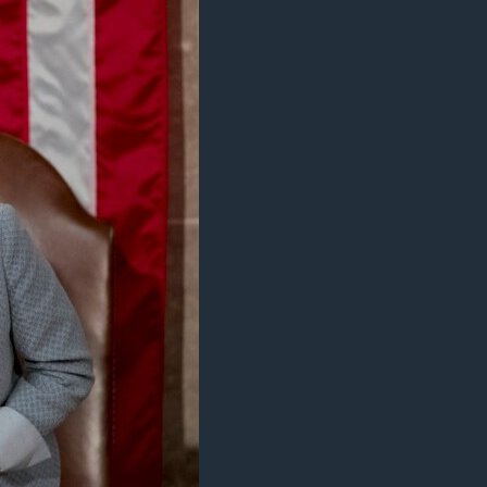
مستندها
فرهنگ و زندگی
حقوق شهروندی
انتخابات ریاست جمهوری آمریکا ۲۰۲۴
اقتصادی
حمله جمهوری اسلامی به اسرائیل
رمز مهسا
علم و فناوری
اسرائیل در جنگ
ورزش زنان در ایران
گالری عکس
اعتراضات زن، زندگی، آزادی
آرشیو پخش زنده
مجموعه مستندهای دادخواهی
تریبونال مردمی آبان ۹۸
دادگاه حمید نوری
چهل سال گروگان‌گیری
قانون شفافیت دارائی کادر رهبری ایران
اعتراضات مردمی آبان ۹۸
اسرائیل در جنگ