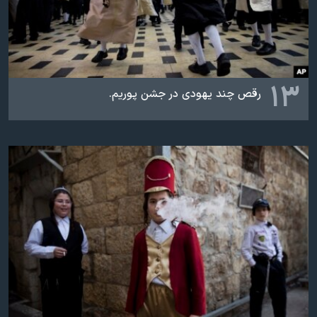
۱۳
رقص چند یهودی در جشن پوریم.