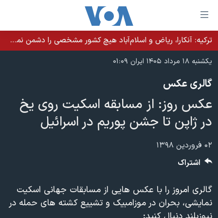
ینکهای
ابل
سترسی
ترکیه: آنکارا، ریاض و اسلام‌آباد هیچ کشور مشخصی را دشمن نمی‌دانند مگر اینکه آن کشور اقدام خصمانه‌ای انجام دهد
خانه
هش
یکشنبه ۱۸ مرداد ۱۴۰۵ ایران ۰۱:۰۹
نسخه سبک وب‌سایت
ه
گالری عکس
حتوای
موضوع ها
صلی
عکس روز: از مسابقه اسکیت روی یخ
برنامه های تلویزیونی
ایران
هش
در ژاپن تا جشن پوریم در اسرائیل
جدول برنامه ها
ه
آمریکا
فحه
صفحه‌های ویژه
جهان
۰۲ فروردین ۱۳۹۸
صلی
فرکانس‌های صدای آمریکا
ورزشی
جام جهانی ۲۰۲۶
اشتراک
هش
پخش رادیویی
ه
گزیده‌ها
عملیات خشم حماسی
گالری امروز را با عکس هایی از مسابقات جهانی اسکیت
ستجو
۲۵۰سالگی آمریکا
ویژه برنامه‌ها
یادگیری زبان انگلیسی
نمایشی، بحران در موزامبیک و تشییع کشته های حمله در
ویدیوها
بایگانی برنامه‌های تلویزیونی
نیوزیلند دنبال کنید: