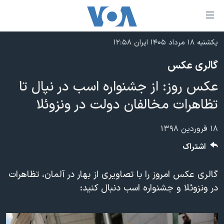
ینکهای
ابل
سترسی
یکشنبه ۱۸ مرداد ۱۴۰۵ ایران ۱۲:۵۸
خانه
هش
گالری عکس
نسخه سبک وب‌سایت
ه
عکس روز: از جشنواره اسب در نپال تا
حتوای
موضوع ها
صلی
تظاهرات مخالفان دولت در ونزوئلا
برنامه های تلویزیونی
ایران
هش
جدول برنامه ها
ه
آمریکا
۱۸ فروردین ۱۳۹۸
فحه
صفحه‌های ویژه
جهان
اشتراک
صلی
فرکانس‌های صدای آمریکا
ورزشی
جام جهانی ۲۰۲۶
هش
گالری عکس امروز را با تصاویری از بهار در آلمان، تظاهرات
پخش رادیویی
ه
گزیده‌ها
عملیات خشم حماسی
در ونزوئلا و جشنواره اسب دنبال کنید:
ستجو
۲۵۰سالگی آمریکا
ویژه برنامه‌ها
یادگیری زبان انگلیسی
ویدیوها
بایگانی برنامه‌های تلویزیونی