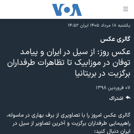
ینکهای
ابل
سترسی
یکشنبه ۱۸ مرداد ۱۴۰۵ ایران ۱۴:۵۲
خانه
هش
گالری عکس
نسخه سبک وب‌سایت
ه
عکس روز: از سیل در ایران و پیامد
حتوای
موضوع ها
صلی
توفان در موزابیک تا تظاهرات طرفداران
برنامه های تلویزیونی
ایران
هش
برگزیت در بریتانیا
جدول برنامه ها
ه
آمریکا
فحه
صفحه‌های ویژه
جهان
۰۷ فروردین ۱۳۹۸
صلی
فرکانس‌های صدای آمریکا
ورزشی
جام جهانی ۲۰۲۶
اشتراک
هش
پخش رادیویی
ه
گزیده‌ها
عملیات خشم حماسی
گالری عکس امروز را با تصاویری از برف بهاری در ماسوله،
ستجو
۲۵۰سالگی آمریکا
ویژه برنامه‌ها
یادگیری زبان انگلیسی
راهپیمایی طرفداران برگزیت و آخرین تصاویر از سیل در
ویدیوها
بایگانی برنامه‌های تلویزیونی
ایران دنبال کنید: