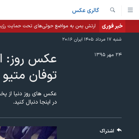
ینکهای
گالری عکس
ابل
جستجو
سترسی
خبر فوری
ارتش یمن به مواضع حوثی‌های تحت حمایت رژیم ا
خانه
هش
نسخه سبک وب‌سایت
شنبه ۱۷ مرداد ۱۴۰۵ ایران ۲۰:۱۶
ه
موضوع ها
حتوای
عکس روز: از
۲۴ مهر ۱۳۹۵
برنامه های تلویزیونی
صلی
ایران
توفان متیو د
هش
جدول برنامه ها
آمریکا
ه
صفحه‌های ویژه
جهان
فحه
عکس های روز دنیا از پخت 
فرکانس‌های صدای آمریکا
صلی
ورزشی
جام جهانی ۲۰۲۶
در اینجا دنبال کنید.
هش
پخش رادیویی
گزیده‌ها
عملیات خشم حماسی
ه
۲۵۰سالگی آمریکا
ویژه برنامه‌ها
ستجو
ویدیوها
بایگانی برنامه‌های تلویزیونی
اشتراک