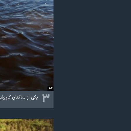
۳
یکی از ساکنان کارول