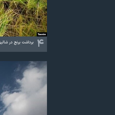
۴
برداشت برنج در شالیز