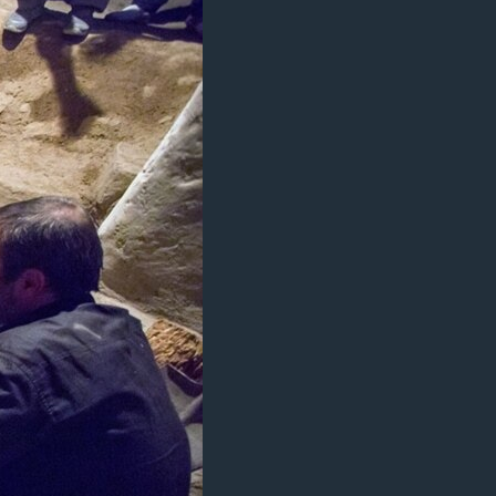
مستندها
فرهنگ و زندگی
حقوق شهروندی
انتخابات ریاست جمهوری آمریکا ۲۰۲۴
اقتصادی
حمله جمهوری اسلامی به اسرائیل
رمز مهسا
علم و فناوری
اسرائیل در جنگ
ورزش زنان در ایران
گالری عکس
اعتراضات زن، زندگی، آزادی
آرشیو پخش زنده
مجموعه مستندهای دادخواهی
تریبونال مردمی آبان ۹۸
دادگاه حمید نوری
چهل سال گروگان‌گیری
قانون شفافیت دارائی کادر رهبری ایران
اعتراضات مردمی آبان ۹۸
اسرائیل در جنگ