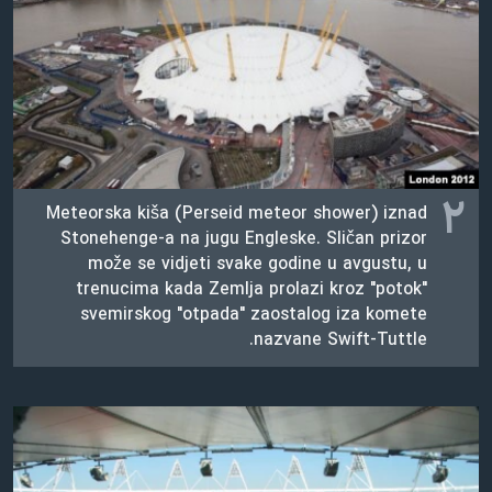
اسرائیل در جنگ
نرگس محمدی برنده جایزه نوبل صلح
همایش محافظه‌کاران آمریکا «سی‌پک»
صفحه‌های ویژه
سفر پرزیدنت ترامپ به چین
۲
Meteorska kiša (Perseid meteor shower) iznad
Stonehenge-a na jugu Engleske. Sličan prizor
može se vidjeti svake godine u avgustu, u
trenucima kada Zemlja prolazi kroz "potok"
svemirskog "otpada" zaostalog iza komete
nazvane Swift-Tuttle.