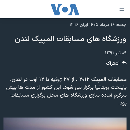
ینکهای
ابل
سترسی
جمعه ۱۶ مرداد ۱۴۰۵ ایران ۱۲:۱۶
خانه
هش
ورزشگاه های مسابقات المپیک لندن
نسخه سبک وب‌سایت
ه
حتوای
موضوع ها
۰۹ تیر ۱۳۹۱
صلی
برنامه های تلویزیونی
اشتراک
ایران
هش
جدول برنامه ها
ه
آمریکا
مسابقات المپیک ۲۰۱۲ ، از ۲۷ ژوئیه تا ۱۲ اوت در لندن،
فحه
صفحه‌های ویژه
جهان
پایتخت بریتانیا برگزار می شود. این کشور از مدت ها پیش
صلی
فرکانس‌های صدای آمریکا
سرگرم آماده سازی ورزشگاه های محل برگزاری مسابقات
ورزشی
جام جهانی ۲۰۲۶
هش
بود.
پخش رادیویی
ه
گزیده‌ها
عملیات خشم حماسی
ستجو
۲۵۰سالگی آمریکا
ویژه برنامه‌ها
یادگیری زبان انگلیسی
ویدیوها
بایگانی برنامه‌های تلویزیونی